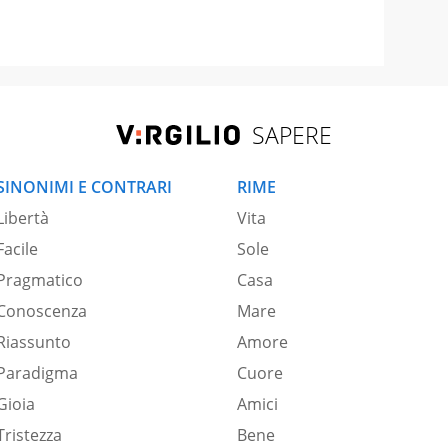
SAPERE
SINONIMI E CONTRARI
RIME
Libertà
Vita
Facile
Sole
Pragmatico
Casa
Conoscenza
Mare
Riassunto
Amore
Paradigma
Cuore
Gioia
Amici
Tristezza
Bene