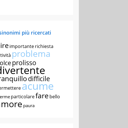
 sinonimi più ricercati
ire
importante
richiesta
problema
tività
prolisso
olce
divertente
ranquillo
difficile
acume
ermettere
fare
particolare
bello
nerme
amore
paura