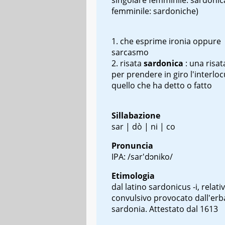
femminile: sardoniche)
che esprime ironia oppure
sarcasmo
risata
sardonica
: una risat
per prendere in giro l'interlo
quello che ha detto o fatto
Sillabazione
sar | dò | ni | co
Pronuncia
IPA: /sar'dɔniko/
Etimologia
dal latino
sardonicus
-i
, relati
convulsivo provocato dall'erb
sardonia. Attestato dal 1613