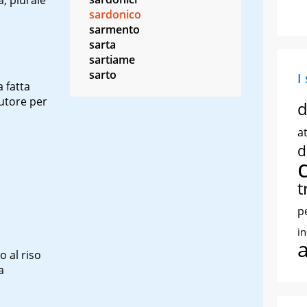
sardonico
sarmento
sarta
sartiame
sarto
I
a fatta
cutore per
d
at
d
t
p
i
vo al riso
a