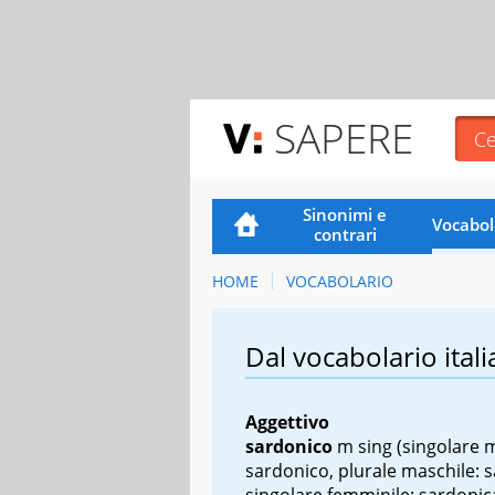
SAPERE
Sinonimi e
Vocabol
contrari
HOME
VOCABOLARIO
Dal vocabolario itali
Aggettivo
sardonico
m sing
(singolare m
sardonico, plurale maschile: s
singolare femminile: sardonica