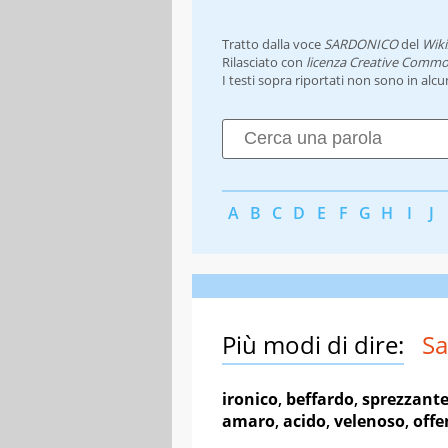
Tratto dalla voce
SARDONICO
del
Wiki
Rilasciato con
licenza Creative Commo
I testi sopra riportati non sono in alc
A
B
C
D
E
F
G
H
I
J
Più modi di dire:
Sa
ironico
,
beffardo
,
sprezzant
amaro
,
acido
,
velenoso
,
offe