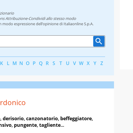
zionario
ns Attribuzione-Condividi allo stesso modo
un modo espressione dell’opinione di Italiaonline S.p.A.
K
L
M
N
O
P
Q
R
S
T
U
V
W
X
Y
Z
rdonico
e
,
derisorio
,
canzonatorio
,
beffeggiatore
,
nsivo
,
pungente
,
tagliente
...