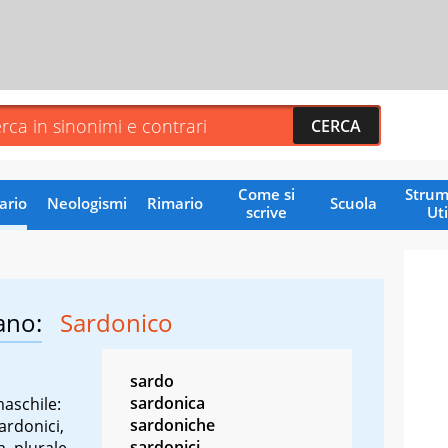
Come si
Strum
ario
Neologismi
Rimario
Scuola
scrive
Uti
ano:
Sardonico
sardo
sardonica
aschile:
sardoniche
ardonici,
sardonici
, plurale