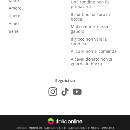
Mare
Una rondine non fa
primavera
Amore
Il mattino ha l'oro in
Cuore
bocca
Amici
Mal comune, mezzo
Bene
gaudio
Il gioco non vale la
candela
Al cuor non si comanda
A caval donato non si
guarda in bocca
Seguici su
LIBERO
VIRGILIO
PAGINEGIALLE
PAGINEGIALLE SHOP
PGCASA