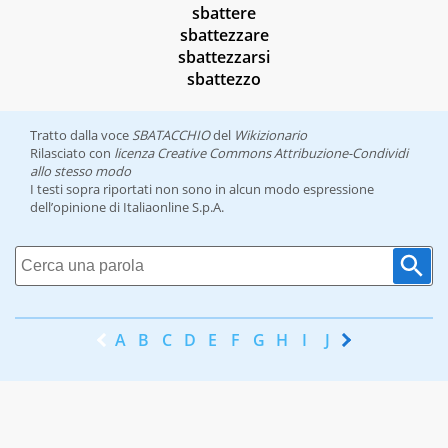
sbattere
sbattezzare
sbattezzarsi
sbattezzo
Tratto dalla voce
SBATACCHIO
del
Wikizionario
Rilasciato con
licenza Creative Commons Attribuzione-Condividi
allo stesso modo
I testi sopra riportati non sono in alcun modo espressione
dell’opinione di Italiaonline S.p.A.
A
B
C
D
E
F
G
H
I
J
K
L
M
N