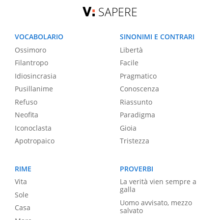
SAPERE
VOCABOLARIO
SINONIMI E CONTRARI
Ossimoro
Libertà
Filantropo
Facile
Idiosincrasia
Pragmatico
Pusillanime
Conoscenza
Refuso
Riassunto
Neofita
Paradigma
Iconoclasta
Gioia
Apotropaico
Tristezza
RIME
PROVERBI
Vita
La verità vien sempre a
galla
Sole
Uomo avvisato, mezzo
Casa
salvato