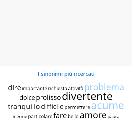
I sinonimi più ricercati
problema
dire
importante
richiesta
attività
divertente
prolisso
dolce
acume
tranquillo
difficile
permettere
amore
fare
particolare
bello
inerme
paura