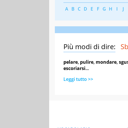
A
B
C
D
E
F
G
H
I
J
Più modi di dire:
Sb
pelare
,
pulire
,
mondare
,
sgu
escoriarsi
...
Leggi tutto >>