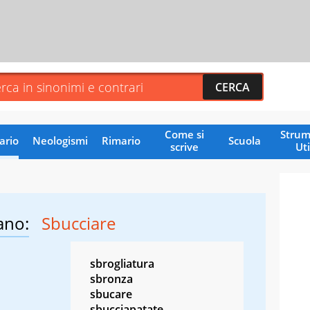
Come si
Strum
ario
Neologismi
Rimario
Scuola
scrive
Uti
ano:
Sbucciare
sbrogliatura
sbronza
sbucare
sbucciapatate