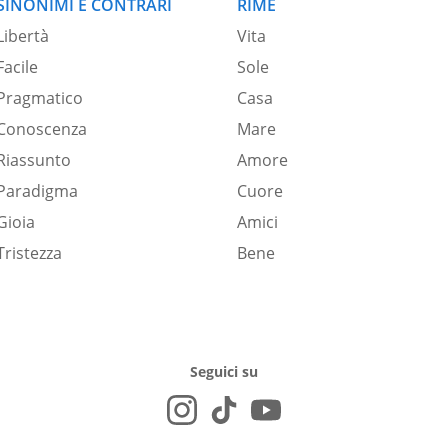
SINONIMI E CONTRARI
RIME
Libertà
Vita
Facile
Sole
Pragmatico
Casa
Conoscenza
Mare
Riassunto
Amore
Paradigma
Cuore
Gioia
Amici
Tristezza
Bene
Seguici su