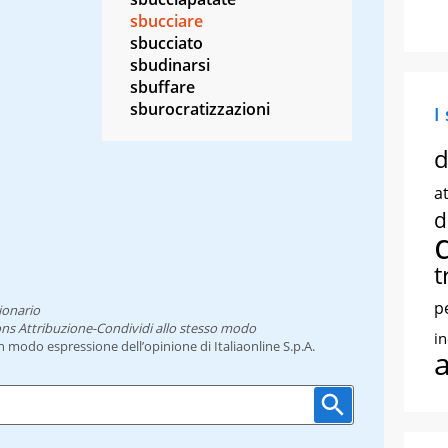
sbucciare
sbucciato
sbudinarsi
sbuffare
sburocratizzazioni
I
d
at
d
t
p
ionario
ns Attribuzione-Condividi allo stesso modo
i
un modo espressione dell’opinione di Italiaonline S.p.A.