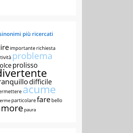
 sinonimi più ricercati
ire
importante
richiesta
problema
tività
prolisso
olce
divertente
ranquillo
difficile
acume
ermettere
fare
particolare
bello
nerme
amore
paura