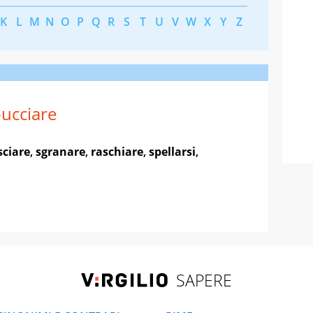
K
L
M
N
O
P
Q
R
S
T
U
V
W
X
Y
Z
ucciare
sciare
,
sgranare
,
raschiare
,
spellarsi
,
SAPERE