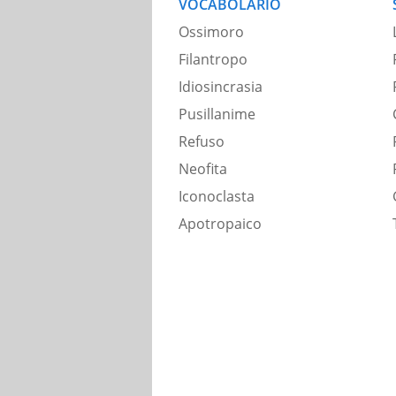
VOCABOLARIO
Ossimoro
Filantropo
Idiosincrasia
Pusillanime
Refuso
Neofita
Iconoclasta
Apotropaico