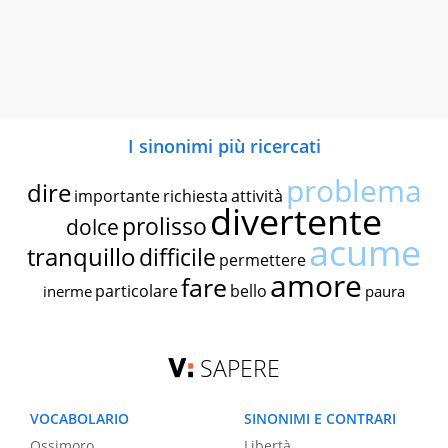
I sinonimi più ricercati
problema
dire
importante
richiesta
attività
divertente
prolisso
dolce
acume
tranquillo
difficile
permettere
amore
fare
particolare
bello
inerme
paura
SAPERE
VOCABOLARIO
SINONIMI E CONTRARI
Ossimoro
Libertà