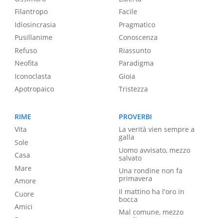
Filantropo
Facile
Idiosincrasia
Pragmatico
Pusillanime
Conoscenza
Refuso
Riassunto
Neofita
Paradigma
Iconoclasta
Gioia
Apotropaico
Tristezza
RIME
PROVERBI
Vita
La verità vien sempre a
galla
Sole
Uomo avvisato, mezzo
Casa
salvato
Mare
Una rondine non fa
primavera
Amore
Il mattino ha l'oro in
Cuore
bocca
Amici
Mal comune, mezzo