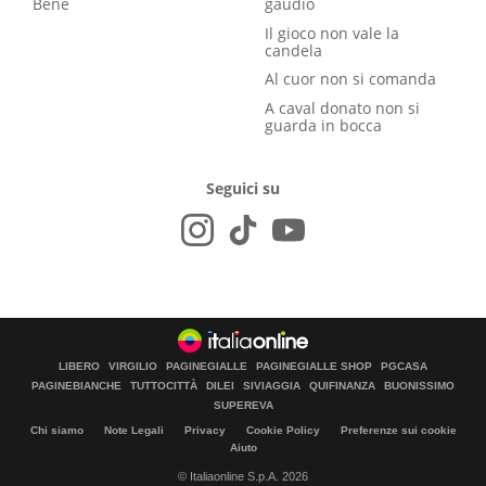
Bene
gaudio
Il gioco non vale la
candela
Al cuor non si comanda
A caval donato non si
guarda in bocca
Seguici su
LIBERO
VIRGILIO
PAGINEGIALLE
PAGINEGIALLE SHOP
PGCASA
PAGINEBIANCHE
TUTTOCITTÀ
DILEI
SIVIAGGIA
QUIFINANZA
BUONISSIMO
SUPEREVA
Chi siamo
Note Legali
Privacy
Cookie Policy
Preferenze sui cookie
Aiuto
© Italiaonline S.p.A. 2026