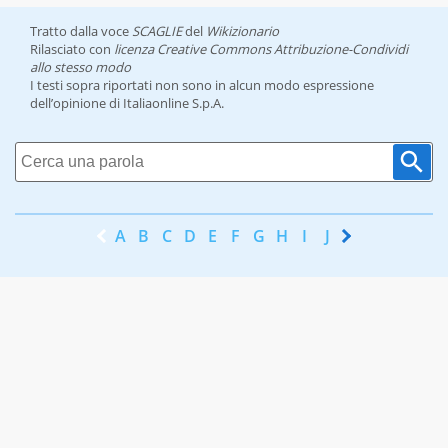
Tratto dalla voce
SCAGLIE
del
Wikizionario
Rilasciato con
licenza Creative Commons Attribuzione-Condividi
allo stesso modo
I testi sopra riportati non sono in alcun modo espressione
dell’opinione di Italiaonline S.p.A.
A
B
C
D
E
F
G
H
I
J
K
L
M
N