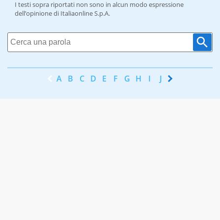
I testi sopra riportati non sono in alcun modo espressione
dell’opinione di Italiaonline S.p.A.
A
B
C
D
E
F
G
H
I
J
K
L
M
N