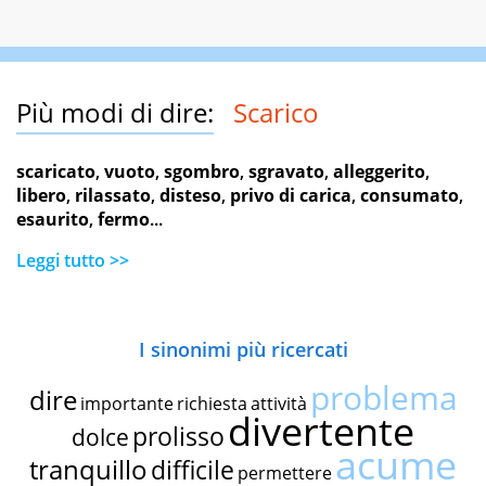
Più modi di dire:
Scarico
scaricato
,
vuoto
,
sgombro
,
sgravato
,
alleggerito
,
libero
,
rilassato
,
disteso
,
privo di carica
,
consumato
,
esaurito
,
fermo
...
Leggi tutto >>
I sinonimi più ricercati
problema
dire
importante
richiesta
attività
divertente
prolisso
dolce
acume
tranquillo
difficile
permettere