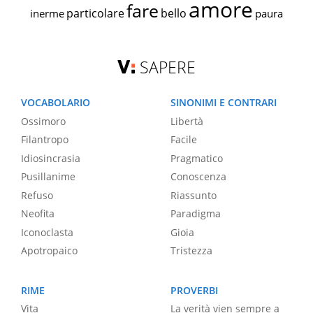
amore
fare
particolare
bello
inerme
paura
SAPERE
VOCABOLARIO
SINONIMI E CONTRARI
Ossimoro
Libertà
Filantropo
Facile
Idiosincrasia
Pragmatico
Pusillanime
Conoscenza
Refuso
Riassunto
Neofita
Paradigma
Iconoclasta
Gioia
Apotropaico
Tristezza
RIME
PROVERBI
Vita
La verità vien sempre a