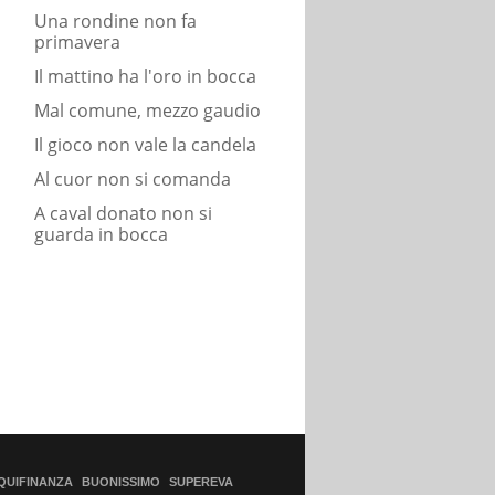
Una rondine non fa
primavera
Il mattino ha l'oro in bocca
Mal comune, mezzo gaudio
Il gioco non vale la candela
Al cuor non si comanda
A caval donato non si
guarda in bocca
QUIFINANZA
BUONISSIMO
SUPEREVA