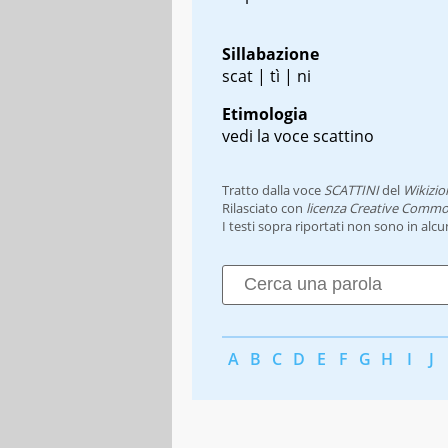
Sillabazione
scat | tì | ni
Etimologia
vedi la voce scattino
Tratto dalla voce
SCATTINI
del
Wikizio
Rilasciato con
licenza Creative Commo
I testi sopra riportati non sono in alc
A
B
C
D
E
F
G
H
I
J