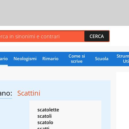
Come si
Strum
ario
Neologismi
Rimario
Scuola
scrive
Uti
ano:
Scattini
scatolette
scatoli
scatolo
scatti