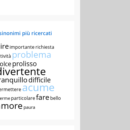
 sinonimi più ricercati
ire
importante
richiesta
problema
tività
prolisso
olce
divertente
ranquillo
difficile
acume
ermettere
fare
particolare
bello
nerme
amore
paura