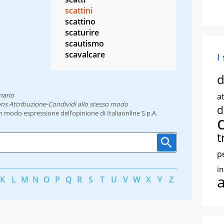
scattini
scattino
scaturire
scautismo
scavalcare
I
d
nario
at
ns Attribuzione-Condividi allo stesso modo
d
un modo espressione dell’opinione di Italiaonline S.p.A.
t
p
i
K
L
M
N
O
P
Q
R
S
T
U
V
W
X
Y
Z