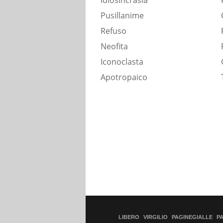
Idiosincrasia
Pusillanime
Refuso
Neofita
Iconoclasta
Apotropaico
LIBERO
VIRGILIO
PAGINEGIALLE
P