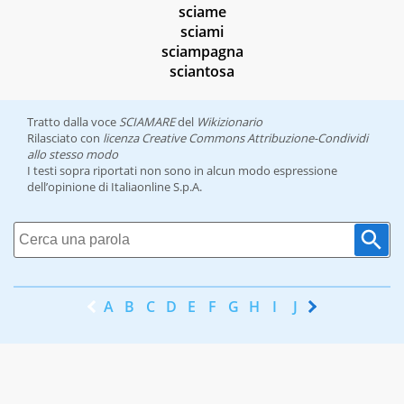
sciame
sciami
sciampagna
sciantosa
Tratto dalla voce
SCIAMARE
del
Wikizionario
Rilasciato con
licenza Creative Commons Attribuzione-Condividi
allo stesso modo
I testi sopra riportati non sono in alcun modo espressione
dell’opinione di Italiaonline S.p.A.
A
B
C
D
E
F
G
H
I
J
K
L
M
N