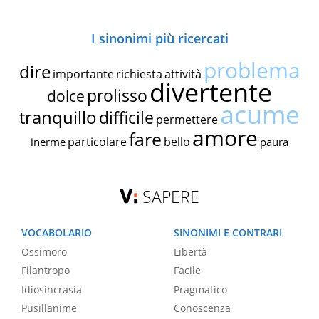
I sinonimi più ricercati
problema
dire
importante
richiesta
attività
divertente
prolisso
dolce
acume
tranquillo
difficile
permettere
amore
fare
particolare
bello
inerme
paura
SAPERE
VOCABOLARIO
SINONIMI E CONTRARI
Ossimoro
Libertà
Filantropo
Facile
Idiosincrasia
Pragmatico
Pusillanime
Conoscenza