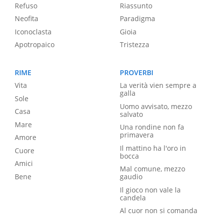
Refuso
Riassunto
Neofita
Paradigma
Iconoclasta
Gioia
Apotropaico
Tristezza
RIME
PROVERBI
Vita
La verità vien sempre a
galla
Sole
Uomo avvisato, mezzo
Casa
salvato
Mare
Una rondine non fa
primavera
Amore
Il mattino ha l'oro in
Cuore
bocca
Amici
Mal comune, mezzo
Bene
gaudio
Il gioco non vale la
candela
Al cuor non si comanda