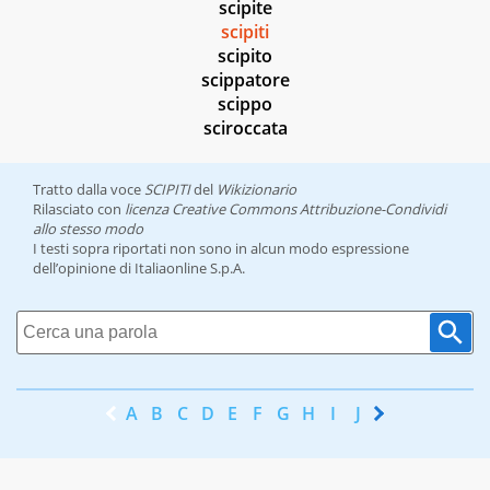
scipite
scipiti
scipito
scippatore
scippo
sciroccata
Tratto dalla voce
SCIPITI
del
Wikizionario
Rilasciato con
licenza Creative Commons Attribuzione-Condividi
allo stesso modo
I testi sopra riportati non sono in alcun modo espressione
dell’opinione di Italiaonline S.p.A.
A
B
C
D
E
F
G
H
I
J
K
L
M
N