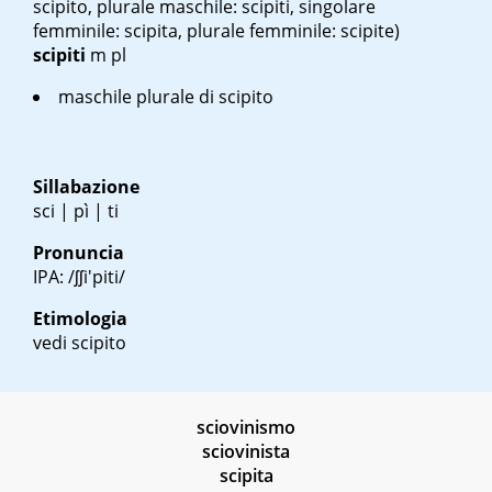
scipito, plurale maschile: scipiti, singolare
femminile: scipita, plurale femminile: scipite)
scipiti
m pl
maschile plurale di scipito
Sillabazione
sci | pì | ti
Pronuncia
IPA: /ʃʃi'piti/
Etimologia
vedi scipito
sciovinismo
sciovinista
scipita