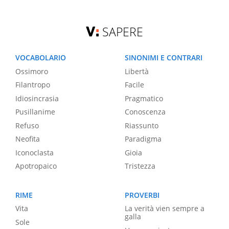
SAPERE
VOCABOLARIO
SINONIMI E CONTRARI
Ossimoro
Libertà
Filantropo
Facile
Idiosincrasia
Pragmatico
Pusillanime
Conoscenza
Refuso
Riassunto
Neofita
Paradigma
Iconoclasta
Gioia
Apotropaico
Tristezza
RIME
PROVERBI
Vita
La verità vien sempre a
galla
Sole