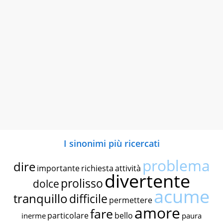
I sinonimi più ricercati
problema
dire
importante
richiesta
attività
divertente
prolisso
dolce
acume
tranquillo
difficile
permettere
amore
fare
particolare
bello
inerme
paura