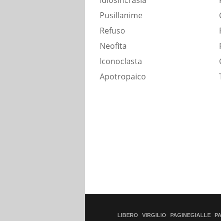
Idiosincrasia
Pusillanime
Refuso
Neofita
Iconoclasta
Apotropaico
LIBERO
VIRGILIO
PAGINEGIALLE
P