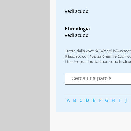
vedi scudo
Etimologia
vedi scudo
Tratto dalla voce
SCUDI
del
Wikizionar
Rilasciato con
licenza Creative Commo
I testi sopra riportati non sono in alc
A
B
C
D
E
F
G
H
I
J