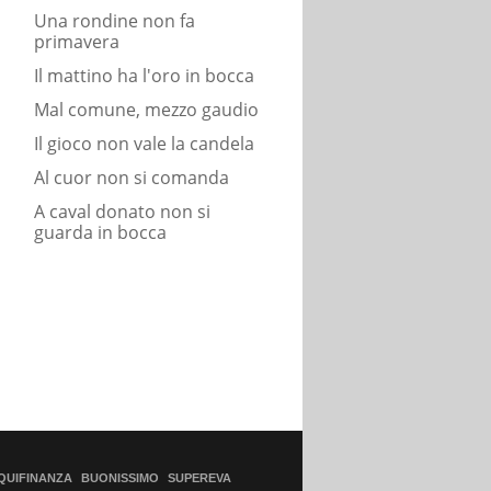
Una rondine non fa
primavera
Il mattino ha l'oro in bocca
Mal comune, mezzo gaudio
Il gioco non vale la candela
Al cuor non si comanda
A caval donato non si
guarda in bocca
QUIFINANZA
BUONISSIMO
SUPEREVA