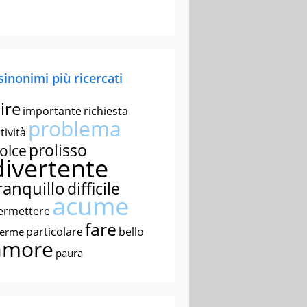
 sinonimi più ricercati
ire
importante
richiesta
problema
tività
prolisso
olce
divertente
ranquillo
difficile
acume
ermettere
fare
particolare
bello
nerme
amore
paura