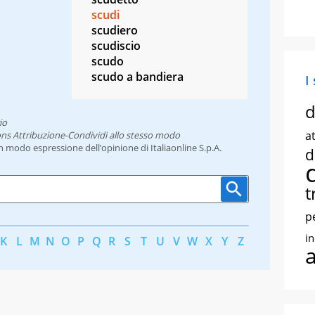
scudi
scudiero
scudiscio
scudo
scudo a bandiera
I
d
io
at
ns Attribuzione-Condividi allo stesso modo
un modo espressione dell’opinione di Italiaonline S.p.A.
d
t
p
i
K
L
M
N
O
P
Q
R
S
T
U
V
W
X
Y
Z