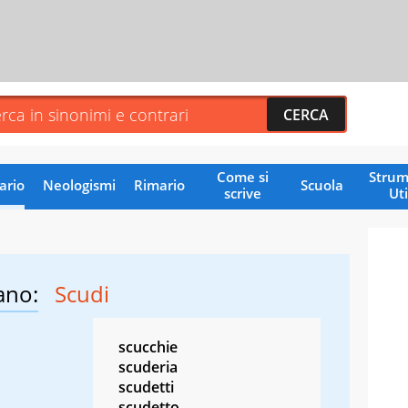
Come si
Strum
ario
Neologismi
Rimario
Scuola
scrive
Uti
ano:
Scudi
scucchie
scuderia
scudetti
scudetto