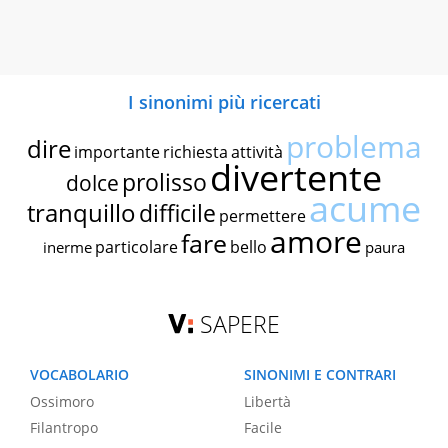
I sinonimi più ricercati
problema
dire
importante
richiesta
attività
divertente
prolisso
dolce
acume
tranquillo
difficile
permettere
amore
fare
particolare
bello
inerme
paura
SAPERE
VOCABOLARIO
SINONIMI E CONTRARI
Ossimoro
Libertà
Filantropo
Facile