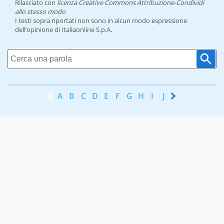
Rilasciato con
licenza Creative Commons Attribuzione-Condividi
allo stesso modo
I testi sopra riportati non sono in alcun modo espressione
dell’opinione di Italiaonline S.p.A.
A
B
C
D
E
F
G
H
I
J
K
L
M
N