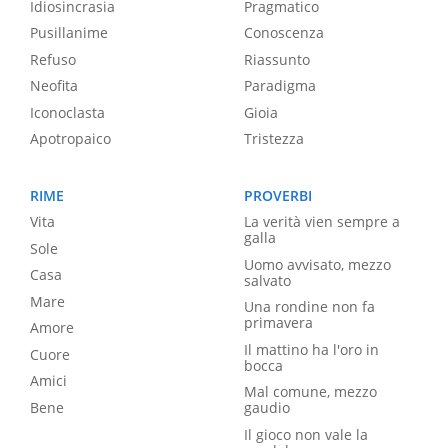
Idiosincrasia
Pragmatico
Pusillanime
Conoscenza
Refuso
Riassunto
Neofita
Paradigma
Iconoclasta
Gioia
Apotropaico
Tristezza
RIME
PROVERBI
Vita
La verità vien sempre a
galla
Sole
Uomo avvisato, mezzo
Casa
salvato
Mare
Una rondine non fa
primavera
Amore
Il mattino ha l'oro in
Cuore
bocca
Amici
Mal comune, mezzo
Bene
gaudio
Il gioco non vale la