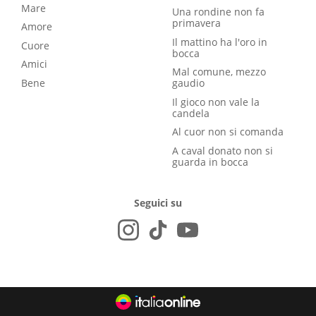
Mare
Una rondine non fa
primavera
Amore
Il mattino ha l'oro in
Cuore
bocca
Amici
Mal comune, mezzo
Bene
gaudio
Il gioco non vale la
candela
Al cuor non si comanda
A caval donato non si
guarda in bocca
Seguici su