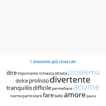
I sinonimi più ricercati
problema
dire
importante
richiesta
attività
divertente
prolisso
dolce
acume
tranquillo
difficile
permettere
amore
fare
particolare
bello
inerme
paura