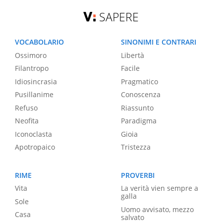
SAPERE
VOCABOLARIO
SINONIMI E CONTRARI
Ossimoro
Libertà
Filantropo
Facile
Idiosincrasia
Pragmatico
Pusillanime
Conoscenza
Refuso
Riassunto
Neofita
Paradigma
Iconoclasta
Gioia
Apotropaico
Tristezza
RIME
PROVERBI
Vita
La verità vien sempre a
galla
Sole
Uomo avvisato, mezzo
Casa
salvato