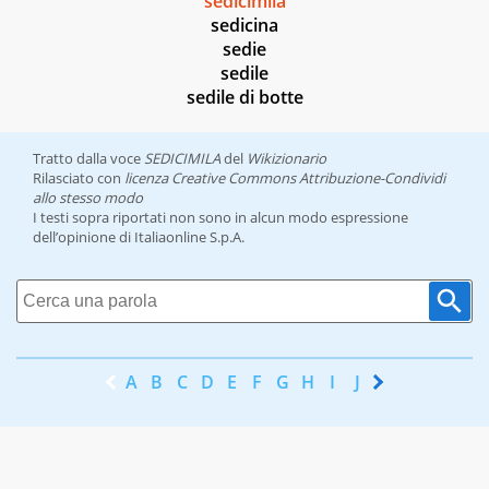
sedicimila
sedicina
sedie
sedile
sedile di botte
Tratto dalla voce
SEDICIMILA
del
Wikizionario
Rilasciato con
licenza Creative Commons Attribuzione-Condividi
allo stesso modo
I testi sopra riportati non sono in alcun modo espressione
dell’opinione di Italiaonline S.p.A.
A
B
C
D
E
F
G
H
I
J
K
L
M
N