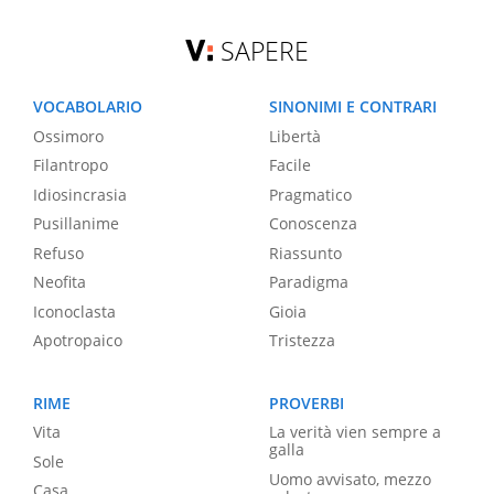
SAPERE
VOCABOLARIO
SINONIMI E CONTRARI
Ossimoro
Libertà
Filantropo
Facile
Idiosincrasia
Pragmatico
Pusillanime
Conoscenza
Refuso
Riassunto
Neofita
Paradigma
Iconoclasta
Gioia
Apotropaico
Tristezza
RIME
PROVERBI
Vita
La verità vien sempre a
galla
Sole
Uomo avvisato, mezzo
Casa