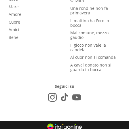
salvato
Mare
Una rondine non fa
primavera
Amore
Il mattino ha l'oro in
Cuore
bocca
Amici
Mal comune, mezzo
Bene
gaudio
Il gioco non vale la
candela
Al cuor non si comanda
A caval donato non si
guarda in bocca
Seguici su