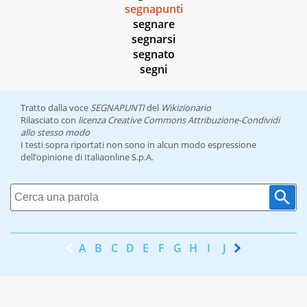
segnapunti
segnare
segnarsi
segnato
segni
Tratto dalla voce
SEGNAPUNTI
del
Wikizionario
Rilasciato con
licenza Creative Commons Attribuzione-Condividi
allo stesso modo
I testi sopra riportati non sono in alcun modo espressione
dell’opinione di Italiaonline S.p.A.
A
B
C
D
E
F
G
H
I
J
K
L
M
N