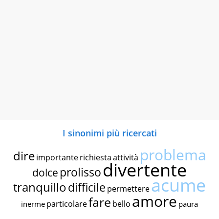
I sinonimi più ricercati
problema
dire
importante
richiesta
attività
divertente
prolisso
dolce
acume
tranquillo
difficile
permettere
amore
fare
particolare
bello
inerme
paura