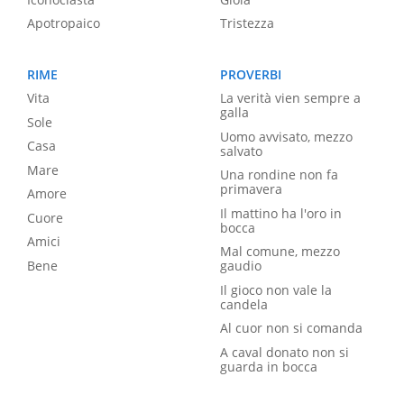
Apotropaico
Tristezza
RIME
PROVERBI
Vita
La verità vien sempre a
galla
Sole
Uomo avvisato, mezzo
Casa
salvato
Mare
Una rondine non fa
primavera
Amore
Il mattino ha l'oro in
Cuore
bocca
Amici
Mal comune, mezzo
Bene
gaudio
Il gioco non vale la
candela
Al cuor non si comanda
A caval donato non si
guarda in bocca