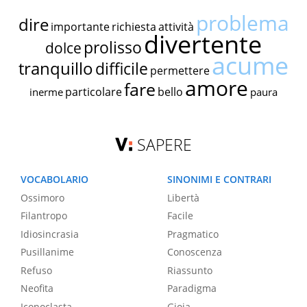
problema
dire
importante
richiesta
attività
divertente
prolisso
dolce
acume
tranquillo
difficile
permettere
amore
fare
particolare
bello
inerme
paura
SAPERE
VOCABOLARIO
SINONIMI E CONTRARI
Ossimoro
Libertà
Filantropo
Facile
Idiosincrasia
Pragmatico
Pusillanime
Conoscenza
Refuso
Riassunto
Neofita
Paradigma
Iconoclasta
Gioia