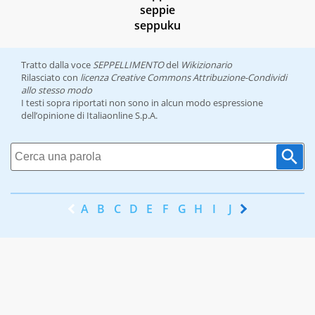
seppie
seppuku
Tratto dalla voce
SEPPELLIMENTO
del
Wikizionario
Rilasciato con
licenza Creative Commons Attribuzione-Condividi
allo stesso modo
I testi sopra riportati non sono in alcun modo espressione
dell’opinione di Italiaonline S.p.A.
A
B
C
D
E
F
G
H
I
J
K
L
M
N