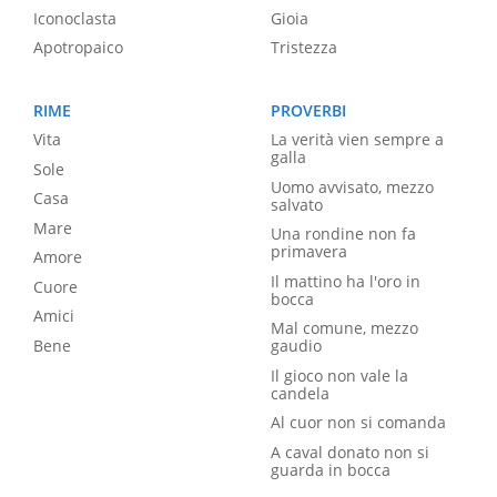
Iconoclasta
Gioia
Apotropaico
Tristezza
RIME
PROVERBI
Vita
La verità vien sempre a
galla
Sole
Uomo avvisato, mezzo
Casa
salvato
Mare
Una rondine non fa
primavera
Amore
Il mattino ha l'oro in
Cuore
bocca
Amici
Mal comune, mezzo
Bene
gaudio
Il gioco non vale la
candela
Al cuor non si comanda
A caval donato non si
guarda in bocca