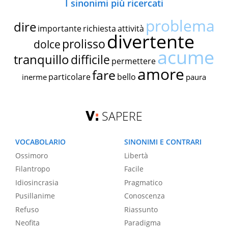
I sinonimi più ricercati
problema
dire
importante
richiesta
attività
divertente
prolisso
dolce
acume
tranquillo
difficile
permettere
amore
fare
particolare
bello
inerme
paura
SAPERE
VOCABOLARIO
SINONIMI E CONTRARI
Ossimoro
Libertà
Filantropo
Facile
Idiosincrasia
Pragmatico
Pusillanime
Conoscenza
Refuso
Riassunto
Neofita
Paradigma