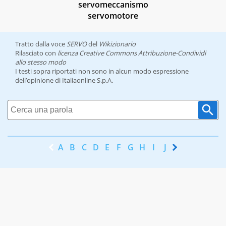
servomeccanismo
servomotore
Tratto dalla voce
SERVO
del
Wikizionario
Rilasciato con
licenza Creative Commons Attribuzione-Condividi
allo stesso modo
I testi sopra riportati non sono in alcun modo espressione
dell’opinione di Italiaonline S.p.A.
A
B
C
D
E
F
G
H
I
J
K
L
M
N