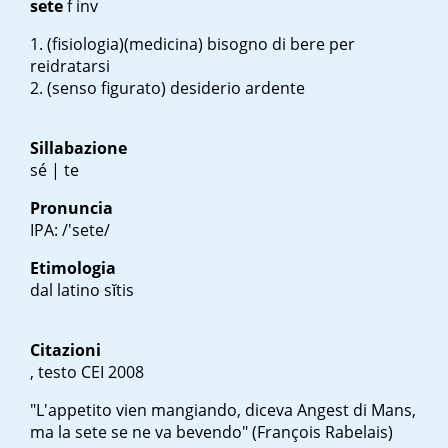
sete
f inv
(fisiologia)(medicina) bisogno di bere per
reidratarsi
(senso figurato) desiderio ardente
Sillabazione
sé | te
Pronuncia
IPA: /'sete/
Etimologia
dal latino
sĭtis
Citazioni
, testo CEI 2008
"L'appetito vien mangiando, diceva Angest di Mans,
ma la sete se ne va bevendo" (François Rabelais)