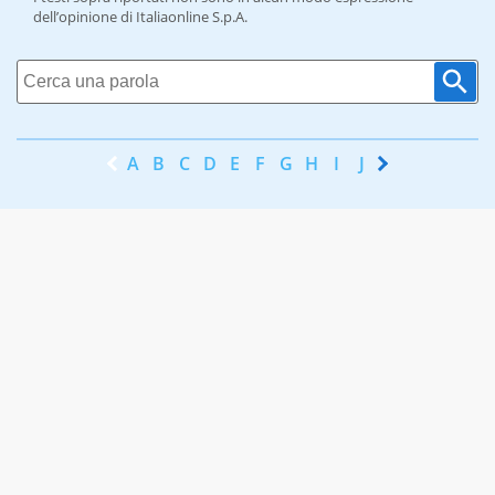
dell’opinione di Italiaonline S.p.A.
A
B
C
D
E
F
G
H
I
J
K
L
M
N