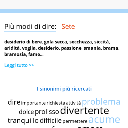
Più modi di dire:
Sete
desiderio di bere
,
gola secca
,
secchezza
,
siccità
,
aridità
,
voglia
,
desiderio
,
passione
,
smania
,
brama
,
bramosia
,
fame
...
Leggi tutto >>
I sinonimi più ricercati
problema
dire
importante
richiesta
attività
divertente
prolisso
dolce
acume
tranquillo
difficile
permettere