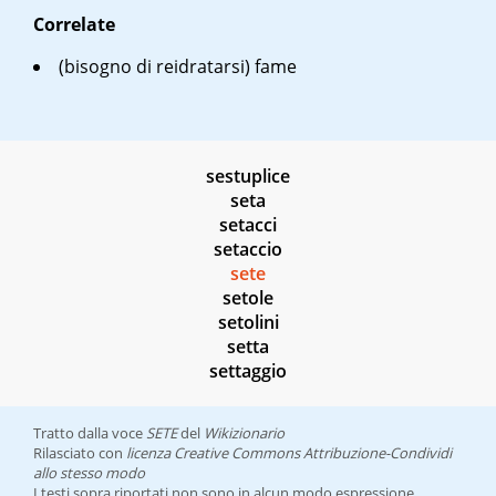
Correlate
(bisogno di reidratarsi)
fame
sestuplice
seta
setacci
setaccio
sete
setole
setolini
setta
settaggio
Tratto dalla voce
SETE
del
Wikizionario
Rilasciato con
licenza Creative Commons Attribuzione-Condividi
allo stesso modo
I testi sopra riportati non sono in alcun modo espressione