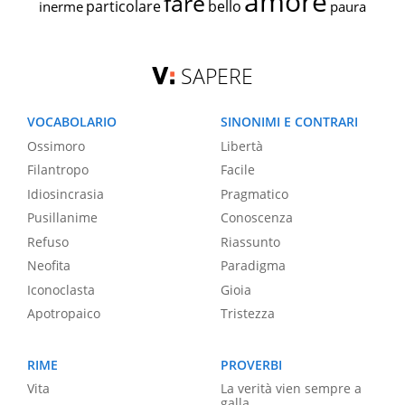
amore
fare
particolare
bello
inerme
paura
SAPERE
VOCABOLARIO
SINONIMI E CONTRARI
Ossimoro
Libertà
Filantropo
Facile
Idiosincrasia
Pragmatico
Pusillanime
Conoscenza
Refuso
Riassunto
Neofita
Paradigma
Iconoclasta
Gioia
Apotropaico
Tristezza
RIME
PROVERBI
Vita
La verità vien sempre a
galla