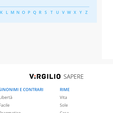
K
L
M
N
O
P
Q
R
S
T
U
V
W
X
Y
Z
SAPERE
SINONIMI E CONTRARI
RIME
Libertà
Vita
Facile
Sole