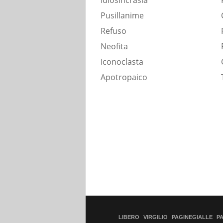
Idiosincrasia
Pusillanime
Refuso
Neofita
Iconoclasta
Apotropaico
LIBERO
VIRGILIO
PAGINEGIALLE
P