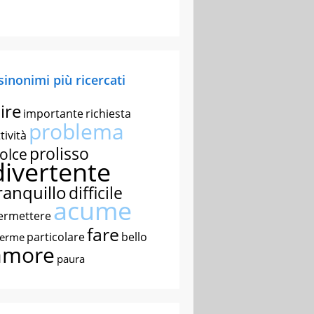
 sinonimi più ricercati
ire
importante
richiesta
problema
tività
prolisso
olce
divertente
ranquillo
difficile
acume
ermettere
fare
particolare
bello
nerme
amore
paura