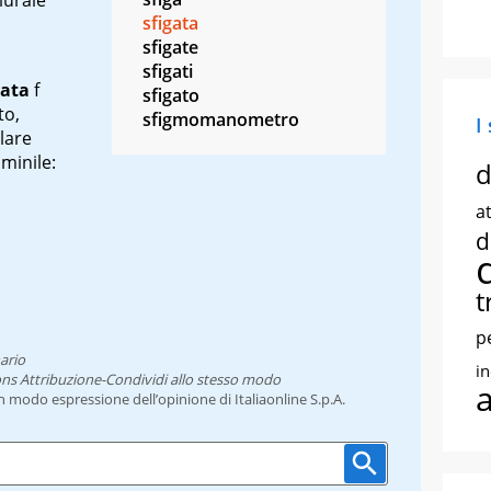
sfigata
sfigate
sfigati
gata
f
sfigato
to,
sfigmomanometro
I
olare
minile:
d
at
d
t
p
ario
i
ns Attribuzione-Condividi allo stesso modo
un modo espressione dell’opinione di Italiaonline S.p.A.