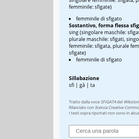
femminile: sfigate)
femminile di sfigato
Sostantivo, forma flessa
sfi
sing
(singolare maschile: sfiga
plurale maschile: sfigati, sing
femminile: sfigata, plurale fem
sfigate)
femminile di sfigato
Sillabazione
sfi | gà | ta
Tratto dalla voce
SFIGATA
del
Wikizion
Rilasciato con
licenza Creative Commo
I testi sopra riportati non sono in alc