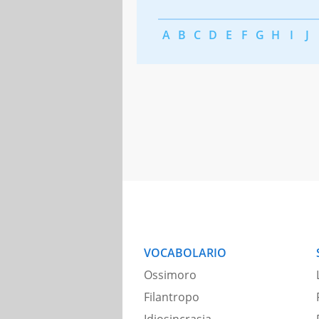
A
B
C
D
E
F
G
H
I
J
VOCABOLARIO
Ossimoro
Filantropo