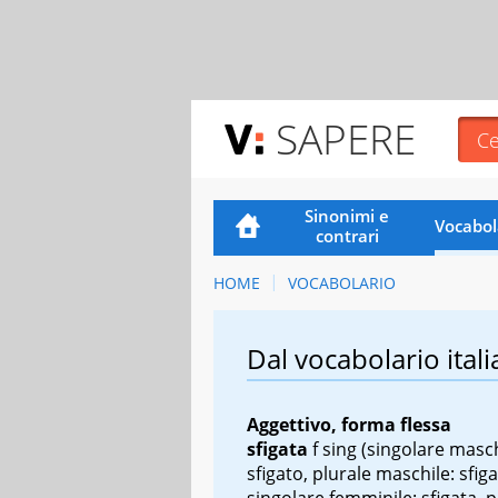
SAPERE
Sinonimi e
Vocabol
contrari
HOME
VOCABOLARIO
Dal vocabolario itali
Aggettivo, forma flessa
sfigata
f sing
(singolare masch
sfigato, plurale maschile: sfiga
singolare femminile: sfigata, p