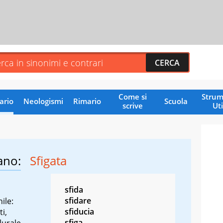
Come si
Strum
ario
Neologismi
Rimario
Scuola
scrive
Uti
ano:
Sfigata
sfida
sfidare
ile:
sfiducia
ti,
sfiga
lurale