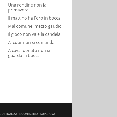
Una rondine non fa
primavera
Il mattino ha l'oro in bocca
Mal comune, mezzo gaudio
Il gioco non vale la candela
Al cuor non si comanda
A caval donato non si
guarda in bocca
QUIFINANZA
BUONISSIMO
SUPEREVA