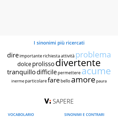
I sinonimi più ricercati
problema
dire
importante
richiesta
attività
divertente
prolisso
dolce
acume
tranquillo
difficile
permettere
amore
fare
particolare
bello
inerme
paura
SAPERE
VOCABOLARIO
SINONIMI E CONTRARI