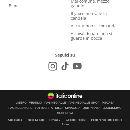
Mal comune, mezzo
Bene
gaudio
Il gioco non vale la
candela
Al cuor non si comanda
A caval donato non si
guarda in bocca
Seguici su
LIBERO
VIRGILIO
PAGINEGIALLE
PAGINEGIALLE SHOP
PGCASA
PAGINEBIANCHE
TUTTOCITTÀ
DILEI
SIVIAGGIA
QUIFINANZA
BUONISSIMO
SUPEREVA
Chi siamo
Note Legali
Privacy
Cookie Policy
Preferenze sui cookie
Aiuto