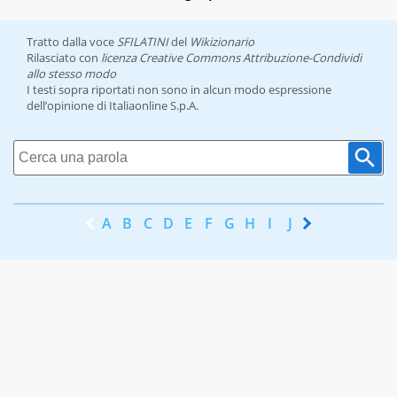
Tratto dalla voce
SFILATINI
del
Wikizionario
Rilasciato con
licenza Creative Commons Attribuzione-Condividi
allo stesso modo
I testi sopra riportati non sono in alcun modo espressione
dell’opinione di Italiaonline S.p.A.
A
B
C
D
E
F
G
H
I
J
K
L
M
N