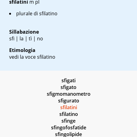
sfilatini
m pl
plurale di sfilatino
Sillabazione
sfi | la | tì | no
Etimologia
vedi la voce sfilatino
sfigati
sfigato
sfigmomanometro
sfigurato
sfilatini
sfilatino
sfinge
sfingofosfatide
sfingolipide