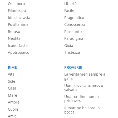
Ossimoro
Libertà
Filantropo
Facile
Idiosincrasia
Pragmatico
Pusillanime
Conoscenza
Refuso
Riassunto
Neofita
Paradigma
Iconoclasta
Gioia
Apotropaico
Tristezza
RIME
PROVERBI
Vita
La verità vien sempre a
galla
Sole
Uomo avvisato, mezzo
Casa
salvato
Mare
Una rondine non fa
primavera
Amore
Il mattino ha l'oro in
Cuore
bocca
Amici