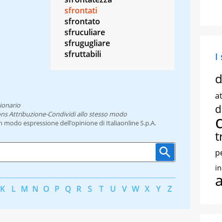
sfrontati
sfrontato
sfruculiare
sfrugugliare
sfruttabili
I
d
at
ionario
d
ns Attribuzione-Condividi allo stesso modo
un modo espressione dell’opinione di Italiaonline S.p.A.
t
p
i
K
L
M
N
O
P
Q
R
S
T
U
V
W
X
Y
Z