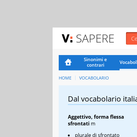
SAPERE
Sinonimi e
Vocabol
contrari
HOME
VOCABOLARIO
Dal vocabolario itali
Aggettivo, forma flessa
sfrontati
m
plurale di
sfrontato