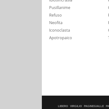
Idiosincrasia
Pusillanime
Refuso
Neofita
Iconoclasta
Apotropaico
LIBERO
VIRGILIO
PAGINEGIALLE
P