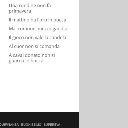
Una rondine non fa
primavera
Il mattino ha l'oro in bocca
Mal comune, mezzo gaudio
Il gioco non vale la candela
Al cuor non si comanda
A caval donato non si
guarda in bocca
QUIFINANZA
BUONISSIMO
SUPEREVA