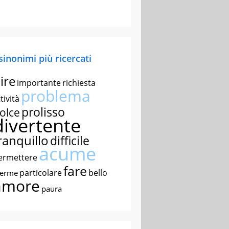
 sinonimi più ricercati
ire
importante
richiesta
problema
tività
prolisso
olce
divertente
ranquillo
difficile
acume
ermettere
fare
particolare
bello
nerme
amore
paura