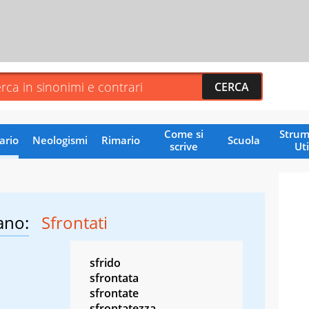
Come si
Strum
ario
Neologismi
Rimario
Scuola
scrive
Uti
ano:
Sfrontati
sfrido
sfrontata
sfrontate
sfrontatezza