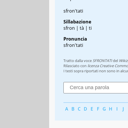
sfron'tati
Sillabazione
sfron | tà | ti
Pronuncia
sfron'tati
Tratto dalla voce
SFRONTATI
del
Wikiz
Rilasciato con
licenza Creative Commo
I testi sopra riportati non sono in alc
A
B
C
D
E
F
G
H
I
J