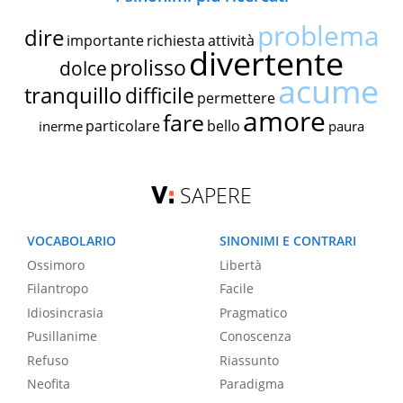
problema
dire
importante
richiesta
attività
divertente
prolisso
dolce
acume
tranquillo
difficile
permettere
amore
fare
particolare
bello
inerme
paura
SAPERE
VOCABOLARIO
SINONIMI E CONTRARI
Ossimoro
Libertà
Filantropo
Facile
Idiosincrasia
Pragmatico
Pusillanime
Conoscenza
Refuso
Riassunto
Neofita
Paradigma