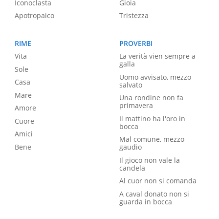
Iconoclasta
Gioia
Apotropaico
Tristezza
RIME
PROVERBI
Vita
La verità vien sempre a
galla
Sole
Uomo avvisato, mezzo
Casa
salvato
Mare
Una rondine non fa
primavera
Amore
Il mattino ha l'oro in
Cuore
bocca
Amici
Mal comune, mezzo
Bene
gaudio
Il gioco non vale la
candela
Al cuor non si comanda
A caval donato non si
guarda in bocca