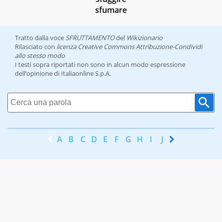
sfumare
Tratto dalla voce
SFRUTTAMENTO
del
Wikizionario
Rilasciato con
licenza Creative Commons Attribuzione-Condividi
allo stesso modo
I testi sopra riportati non sono in alcun modo espressione
dell’opinione di Italiaonline S.p.A.
A
B
C
D
E
F
G
H
I
J
K
L
M
N