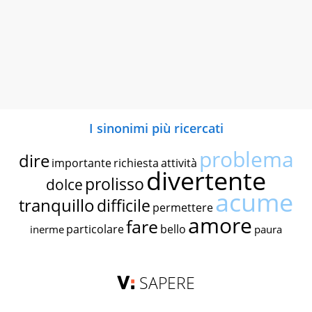
I sinonimi più ricercati
problema
dire
importante
richiesta
attività
divertente
prolisso
dolce
acume
tranquillo
difficile
permettere
amore
fare
particolare
bello
inerme
paura
SAPERE