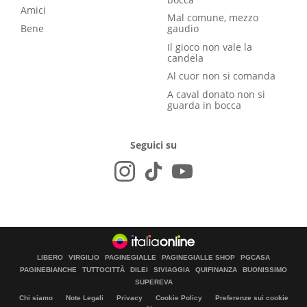
Amici
Mal comune, mezzo
Bene
gaudio
Il gioco non vale la
candela
Al cuor non si comanda
A caval donato non si
guarda in bocca
Seguici su
LIBERO
VIRGILIO
PAGINEGIALLE
PAGINEGIALLE SHOP
PGCASA
PAGINEBIANCHE
TUTTOCITTÀ
DILEI
SIVIAGGIA
QUIFINANZA
BUONISSIMO
SUPEREVA
Chi siamo
Note Legali
Privacy
Cookie Policy
Preferenze sui cookie