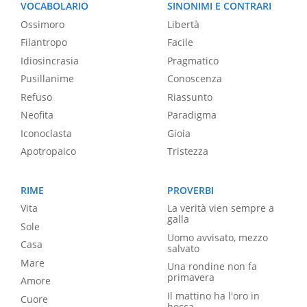
VOCABOLARIO
SINONIMI E CONTRARI
Ossimoro
Libertà
Filantropo
Facile
Idiosincrasia
Pragmatico
Pusillanime
Conoscenza
Refuso
Riassunto
Neofita
Paradigma
Iconoclasta
Gioia
Apotropaico
Tristezza
RIME
PROVERBI
Vita
La verità vien sempre a
galla
Sole
Uomo avvisato, mezzo
Casa
salvato
Mare
Una rondine non fa
primavera
Amore
Il mattino ha l'oro in
Cuore
bocca