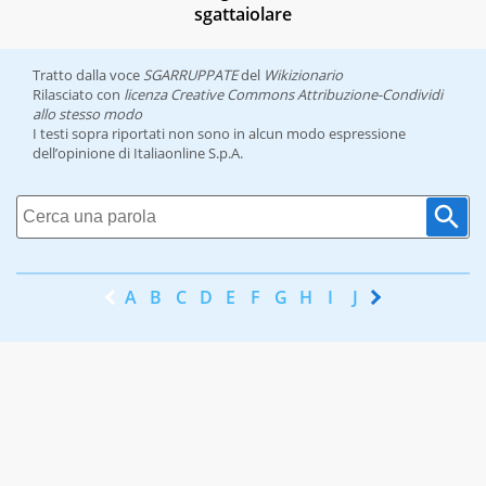
sgattaiolare
Tratto dalla voce
SGARRUPPATE
del
Wikizionario
Rilasciato con
licenza Creative Commons Attribuzione-Condividi
allo stesso modo
I testi sopra riportati non sono in alcun modo espressione
dell’opinione di Italiaonline S.p.A.
A
B
C
D
E
F
G
H
I
J
K
L
M
N