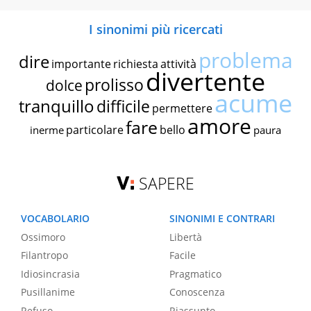
I sinonimi più ricercati
problema
dire
importante
richiesta
attività
divertente
prolisso
dolce
acume
tranquillo
difficile
permettere
amore
fare
particolare
bello
inerme
paura
SAPERE
VOCABOLARIO
SINONIMI E CONTRARI
Ossimoro
Libertà
Filantropo
Facile
Idiosincrasia
Pragmatico
Pusillanime
Conoscenza
Refuso
Riassunto