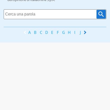
A
B
C
D
E
F
G
H
I
J
K
L
M
N