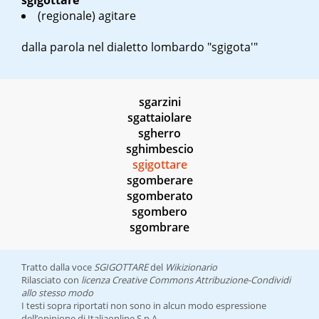
sgigottare
(regionale) agitare
dalla parola nel dialetto lombardo "sgigota'"
sgarzini
sgattaiolare
sgherro
sghimbescio
sgigottare
sgomberare
sgomberato
sgombero
sgombrare
Tratto dalla voce
SGIGOTTARE
del
Wikizionario
Rilasciato con
licenza Creative Commons Attribuzione-Condividi
allo stesso modo
I testi sopra riportati non sono in alcun modo espressione
dell’opinione di Italiaonline S.p.A.