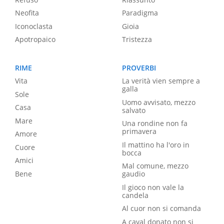
Neofita
Paradigma
Iconoclasta
Gioia
Apotropaico
Tristezza
RIME
PROVERBI
Vita
La verità vien sempre a
galla
Sole
Uomo avvisato, mezzo
Casa
salvato
Mare
Una rondine non fa
primavera
Amore
Il mattino ha l'oro in
Cuore
bocca
Amici
Mal comune, mezzo
Bene
gaudio
Il gioco non vale la
candela
Al cuor non si comanda
A caval donato non si