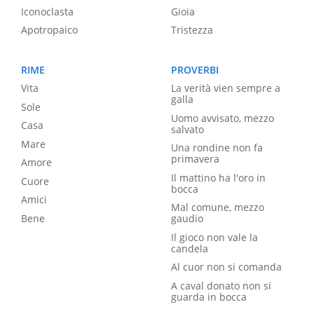
Iconoclasta
Gioia
Apotropaico
Tristezza
RIME
PROVERBI
Vita
La verità vien sempre a
galla
Sole
Uomo avvisato, mezzo
Casa
salvato
Mare
Una rondine non fa
primavera
Amore
Il mattino ha l'oro in
Cuore
bocca
Amici
Mal comune, mezzo
Bene
gaudio
Il gioco non vale la
candela
Al cuor non si comanda
A caval donato non si
guarda in bocca