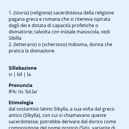
(storia) (religione) sacerdotessa della religione
pagana greca e romana che si riteneva ispirata
dagli dei e dotata di capacità profetiche o
divinatorie; talvolta con iniziale maiuscola, vedi
Sibilla
(letterario) o (scherzoso) indovina, donna che
pratica la divinazione
Sillabazione
si | bìl | la
Pronuncia
IPA: /si.ˈbil.la/
Etimologia
dal sostantivo latino
Sibylla
, a sua volta dal greco
antico (
Síbylla
), con cui si chiamavano queste
sacerdotesse; potrebbe derivare dal dorico come
composizione del nome proprio (
Siós
, variante di