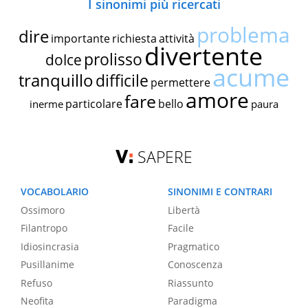
I sinonimi più ricercati
problema
dire
importante
richiesta
attività
divertente
prolisso
dolce
acume
tranquillo
difficile
permettere
amore
fare
particolare
bello
inerme
paura
SAPERE
VOCABOLARIO
SINONIMI E CONTRARI
Ossimoro
Libertà
Filantropo
Facile
Idiosincrasia
Pragmatico
Pusillanime
Conoscenza
Refuso
Riassunto
Neofita
Paradigma