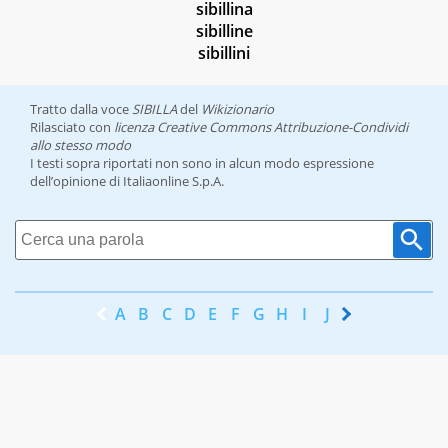
sibillina
sibilline
sibillini
Tratto dalla voce
SIBILLA
del
Wikizionario
Rilasciato con
licenza Creative Commons Attribuzione-Condividi
allo stesso modo
I testi sopra riportati non sono in alcun modo espressione
dell’opinione di Italiaonline S.p.A.
A
B
C
D
E
F
G
H
I
J
K
L
M
N