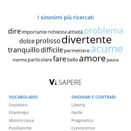
I sinonimi più ricercati
problema
dire
importante
richiesta
attività
divertente
prolisso
dolce
acume
tranquillo
difficile
permettere
amore
fare
particolare
bello
inerme
paura
SAPERE
VOCABOLARIO
SINONIMI E CONTRARI
Ossimoro
Libertà
Filantropo
Facile
Idiosincrasia
Pragmatico
Pusillanime
Conoscenza