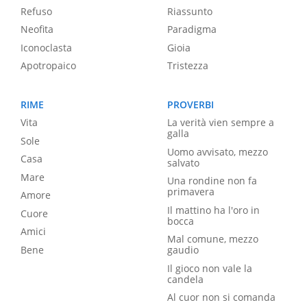
Refuso
Riassunto
Neofita
Paradigma
Iconoclasta
Gioia
Apotropaico
Tristezza
RIME
PROVERBI
Vita
La verità vien sempre a
galla
Sole
Uomo avvisato, mezzo
Casa
salvato
Mare
Una rondine non fa
primavera
Amore
Il mattino ha l'oro in
Cuore
bocca
Amici
Mal comune, mezzo
Bene
gaudio
Il gioco non vale la
candela
Al cuor non si comanda