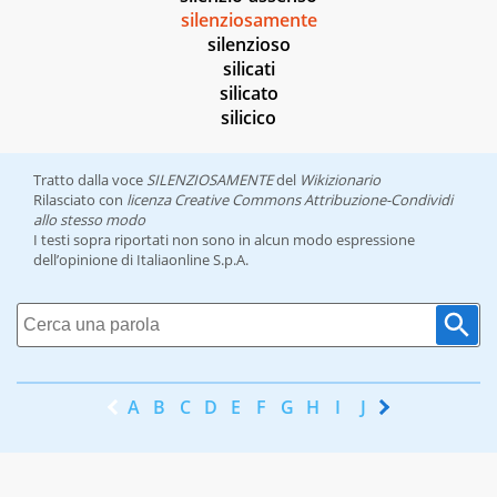
silenziosamente
silenzioso
silicati
silicato
silicico
Tratto dalla voce
SILENZIOSAMENTE
del
Wikizionario
Rilasciato con
licenza Creative Commons Attribuzione-Condividi
allo stesso modo
I testi sopra riportati non sono in alcun modo espressione
dell’opinione di Italiaonline S.p.A.
A
B
C
D
E
F
G
H
I
J
K
L
M
N