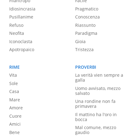
Filantropo
Facile
Idiosincrasia
Pragmatico
Pusillanime
Conoscenza
Refuso
Riassunto
Neofita
Paradigma
Iconoclasta
Gioia
Apotropaico
Tristezza
RIME
PROVERBI
Vita
La verità vien sempre a
galla
Sole
Uomo avvisato, mezzo
Casa
salvato
Mare
Una rondine non fa
primavera
Amore
Il mattino ha l'oro in
Cuore
bocca
Amici
Mal comune, mezzo
Bene
gaudio