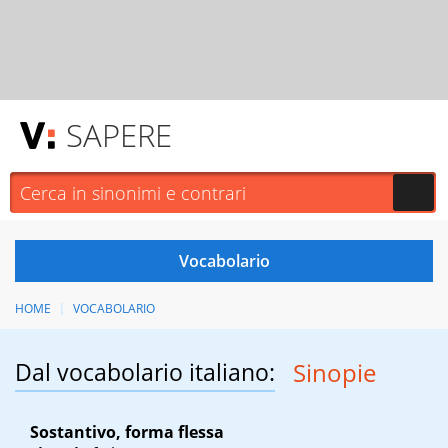
SAPERE
HOME
VOCABOLARIO
Dal vocabolario italiano:
Sinopie
Sostantivo, forma flessa