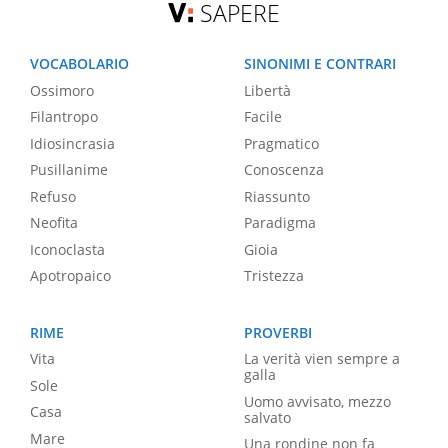
SAPERE
VOCABOLARIO
SINONIMI E CONTRARI
Ossimoro
Libertà
Filantropo
Facile
Idiosincrasia
Pragmatico
Pusillanime
Conoscenza
Refuso
Riassunto
Neofita
Paradigma
Iconoclasta
Gioia
Apotropaico
Tristezza
RIME
PROVERBI
Vita
La verità vien sempre a
galla
Sole
Uomo avvisato, mezzo
Casa
salvato
Mare
Una rondine non fa