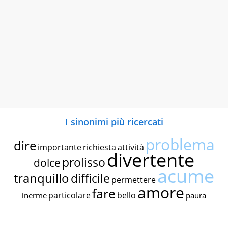
I sinonimi più ricercati
problema
dire
importante
richiesta
attività
divertente
prolisso
dolce
acume
tranquillo
difficile
permettere
amore
fare
particolare
bello
inerme
paura