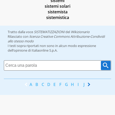
sistemi
sistemi solari
sistemista
sistemistica
Tratto dalla voce
SISTEMATIZZAZIONI
del
Wikizionario
Rilasciato con
licenza Creative Commons Attribuzione-Condividi
allo stesso modo
I testi sopra riportati non sono in alcun modo espressione
dell’opinione di Italiaonline S.p.A.
A
B
C
D
E
F
G
H
I
J
K
L
M
N