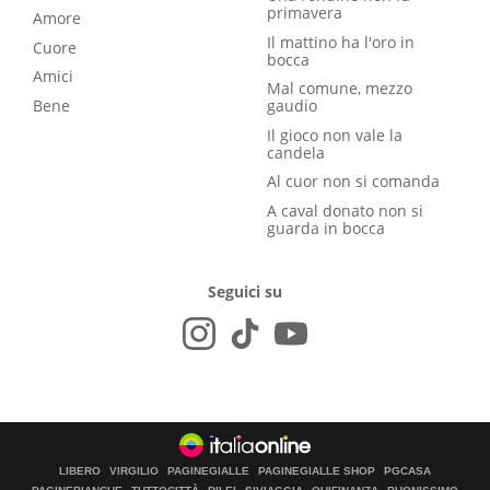
primavera
Amore
Il mattino ha l'oro in
Cuore
bocca
Amici
Mal comune, mezzo
Bene
gaudio
Il gioco non vale la
candela
Al cuor non si comanda
A caval donato non si
guarda in bocca
Seguici su
LIBERO
VIRGILIO
PAGINEGIALLE
PAGINEGIALLE SHOP
PGCASA