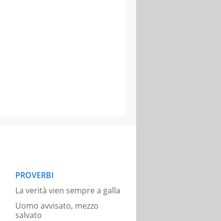
PROVERBI
La verità vien sempre a galla
Uomo avvisato, mezzo
salvato