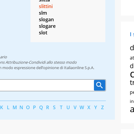
slittini
slm
slogan
slogare
slot
I
d
ario
at
ns Attribuzione-Condividi allo stesso modo
d
un modo espressione dell’opinione di Italiaonline S.p.A.
t
p
i
K
L
M
N
O
P
Q
R
S
T
U
V
W
X
Y
Z