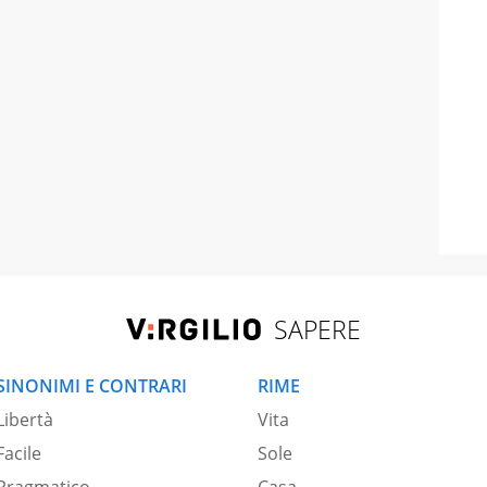
SAPERE
SINONIMI E CONTRARI
RIME
Libertà
Vita
Facile
Sole