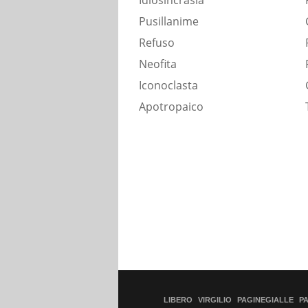
Idiosincrasia
Pusillanime
Refuso
Neofita
Iconoclasta
Apotropaico
LIBERO
VIRGILIO
PAGINEGIALLE
P