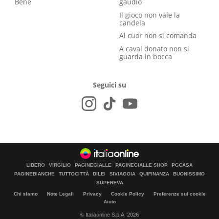
Bene
gaudio
Il gioco non vale la
candela
Al cuor non si comanda
A caval donato non si
guarda in bocca
Seguici su
LIBERO
VIRGILIO
PAGINEGIALLE
PAGINEGIALLE SHOP
PGCASA
PAGINEBIANCHE
TUTTOCITTÀ
DILEI
SIVIAGGIA
QUIFINANZA
BUONISSIMO
SUPEREVA
Chi siamo
Note Legali
Privacy
Cookie Policy
Preferenze sui cookie
Aiuto
© Italiaonline S.p.A. 2026