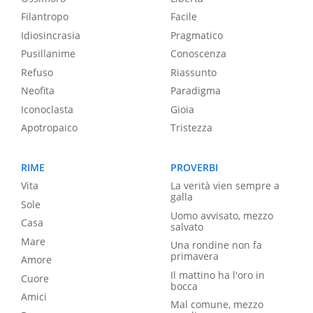
Filantropo
Facile
Idiosincrasia
Pragmatico
Pusillanime
Conoscenza
Refuso
Riassunto
Neofita
Paradigma
Iconoclasta
Gioia
Apotropaico
Tristezza
RIME
PROVERBI
Vita
La verità vien sempre a
galla
Sole
Uomo avvisato, mezzo
Casa
salvato
Mare
Una rondine non fa
primavera
Amore
Il mattino ha l'oro in
Cuore
bocca
Amici
Mal comune, mezzo