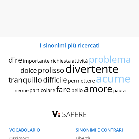
I sinonimi più ricercati
problema
dire
importante
richiesta
attività
divertente
prolisso
dolce
acume
tranquillo
difficile
permettere
amore
fare
particolare
bello
inerme
paura
SAPERE
VOCABOLARIO
SINONIMI E CONTRARI
Ossimoro
Libertà