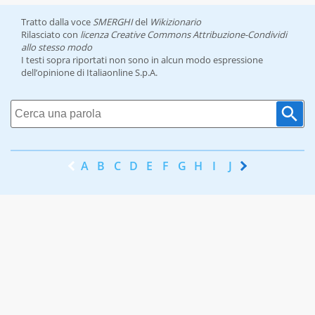
Tratto dalla voce
SMERGHI
del
Wikizionario
Rilasciato con
licenza Creative Commons Attribuzione-Condividi
allo stesso modo
I testi sopra riportati non sono in alcun modo espressione
dell’opinione di Italiaonline S.p.A.
A
B
C
D
E
F
G
H
I
J
K
L
M
N