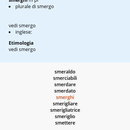
smerghi
m pl
plurale di smergo
vedi smergo
inglese:
Etimologia
vedi smergo
smeraldo
smerciabili
smerdare
smerdato
smerghi
smerigliare
smerigliatrice
smeriglio
smettere