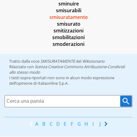
sminuire
smisurabili
smisuratamente
smisurato
smitizzazioni
smobilitazioni
smoderazioni
Tratto dalla voce
SMISURATAMENTE
del
Wikizionario
Rilasciato con
licenza Creative Commons Attribuzione-Condividi
allo stesso modo
I testi sopra riportati non sono in alcun modo espressione
dell’opinione di Italiaonline S.p.A.
A
B
C
D
E
F
G
H
I
J
K
L
M
N