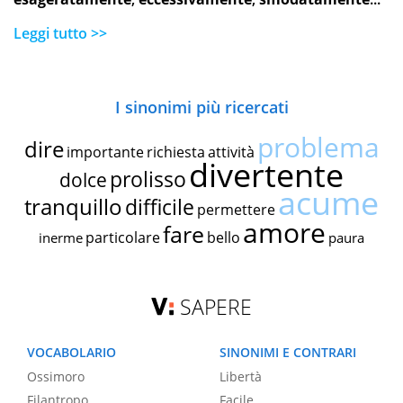
Leggi tutto >>
I sinonimi più ricercati
problema
dire
importante
richiesta
attività
divertente
prolisso
dolce
acume
tranquillo
difficile
permettere
amore
fare
particolare
bello
inerme
paura
SAPERE
VOCABOLARIO
SINONIMI E CONTRARI
Ossimoro
Libertà
Filantropo
Facile