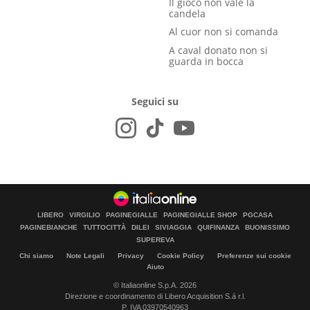
Il gioco non vale la
candela
Al cuor non si comanda
A caval donato non si
guarda in bocca
Seguici su
LIBERO
VIRGILIO
PAGINEGIALLE
PAGINEGIALLE SHOP
PGCASA
PAGINEBIANCHE
TUTTOCITTÀ
DILEI
SIVIAGGIA
QUIFINANZA
BUONISSIMO
SUPEREVA
Chi siamo
Note Legali
Privacy
Cookie Policy
Preferenze sui cookie
Aiuto
© Italiaonline S.p.A. 2026
Direzione e coordinamento di Libero Acquisition S.á r.l.
P. IVA 03970540963