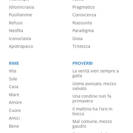
Idiosincrasia
Pragmatico
Pusillanime
Conoscenza
Refuso
Riassunto
Neofita
Paradigma
Iconoclasta
Gioia
Apotropaico
Tristezza
RIME
PROVERBI
Vita
La verità vien sempre a
galla
Sole
Uomo avvisato, mezzo
Casa
salvato
Mare
Una rondine non fa
primavera
Amore
Il mattino ha l'oro in
Cuore
bocca
Amici
Mal comune, mezzo
Bene
gaudio