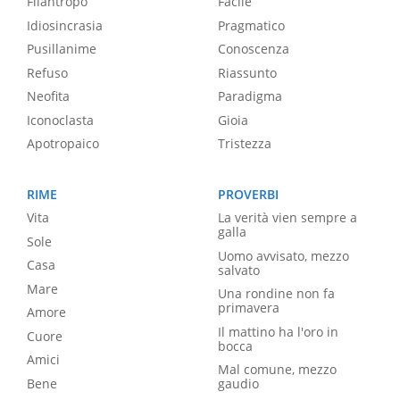
Filantropo
Facile
Idiosincrasia
Pragmatico
Pusillanime
Conoscenza
Refuso
Riassunto
Neofita
Paradigma
Iconoclasta
Gioia
Apotropaico
Tristezza
RIME
PROVERBI
Vita
La verità vien sempre a
galla
Sole
Uomo avvisato, mezzo
Casa
salvato
Mare
Una rondine non fa
primavera
Amore
Il mattino ha l'oro in
Cuore
bocca
Amici
Mal comune, mezzo
Bene
gaudio