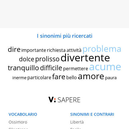
I sinonimi più ricercati
problema
dire
importante
richiesta
attività
divertente
prolisso
dolce
acume
tranquillo
difficile
permettere
amore
fare
particolare
bello
inerme
paura
SAPERE
VOCABOLARIO
SINONIMI E CONTRARI
Ossimoro
Libertà