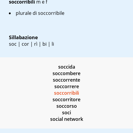
soccorribili
m
e
f
plurale di soccorribile
Sillabazione
soc | cor | rì | bi | li
soccida
soccombere
soccorrente
soccorrere
soccorribili
soccorritore
soccorso
soci
social network