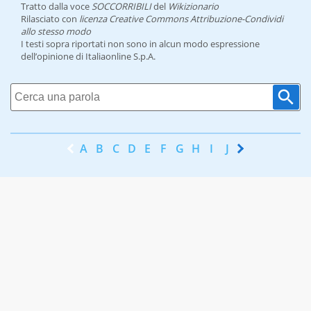
Tratto dalla voce
SOCCORRIBILI
del
Wikizionario
Rilasciato con
licenza Creative Commons Attribuzione-Condividi
allo stesso modo
I testi sopra riportati non sono in alcun modo espressione
dell’opinione di Italiaonline S.p.A.
A
B
C
D
E
F
G
H
I
J
K
L
M
N