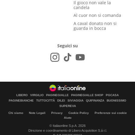
Il gioco non vale la
candela
Al cuor non si comanda
A caval donato non si
guarda in bocca
Seguici su
LIBERO
VIRGILIO
PAGINEGIALLE
PAGINEGIALLE SHOP
PGCASA
PAGINEBIANCHE
TUTTOCITTÀ
DILEI
SIVIAGGIA
QUIFINANZA
BUONISSIMO
SUPEREVA
Chi siamo
Note Legali
Privacy
Cookie Policy
Preferenze sui cookie
Aiuto
© Italiaonline S.p.A. 2026
Direzione e coordinamento di Libero Acquisition S.á r.l.