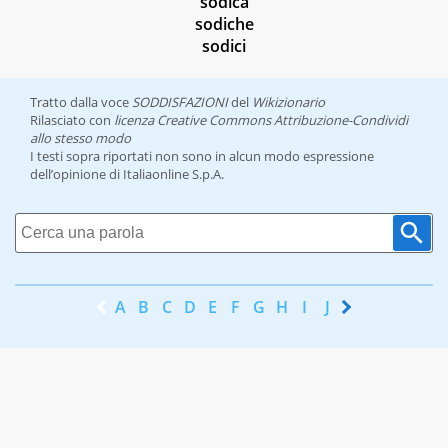
sodica
sodiche
sodici
Tratto dalla voce
SODDISFAZIONI
del
Wikizionario
Rilasciato con
licenza Creative Commons Attribuzione-Condividi
allo stesso modo
I testi sopra riportati non sono in alcun modo espressione
dell’opinione di Italiaonline S.p.A.
A
B
C
D
E
F
G
H
I
J
K
L
M
N