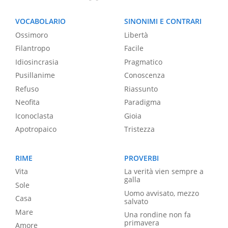
VOCABOLARIO
SINONIMI E CONTRARI
Ossimoro
Libertà
Filantropo
Facile
Idiosincrasia
Pragmatico
Pusillanime
Conoscenza
Refuso
Riassunto
Neofita
Paradigma
Iconoclasta
Gioia
Apotropaico
Tristezza
RIME
PROVERBI
Vita
La verità vien sempre a
galla
Sole
Uomo avvisato, mezzo
Casa
salvato
Mare
Una rondine non fa
primavera
Amore