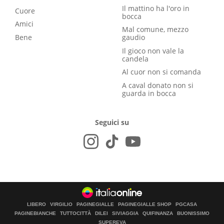
Il mattino ha l'oro in
Cuore
bocca
Amici
Mal comune, mezzo
Bene
gaudio
Il gioco non vale la
candela
Al cuor non si comanda
A caval donato non si
guarda in bocca
Seguici su
LIBERO
VIRGILIO
PAGINEGIALLE
PAGINEGIALLE SHOP
PGCASA
PAGINEBIANCHE
TUTTOCITTÀ
DILEI
SIVIAGGIA
QUIFINANZA
BUONISSIMO
SUPEREVA