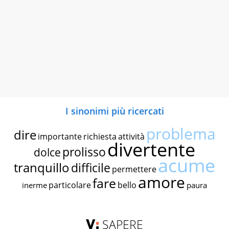
I sinonimi più ricercati
problema
dire
importante
richiesta
attività
divertente
prolisso
dolce
acume
tranquillo
difficile
permettere
amore
fare
particolare
bello
inerme
paura
SAPERE