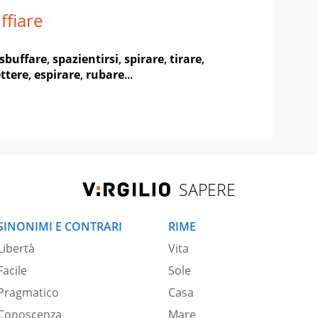
ffiare
sbuffare
,
spazientirsi
,
spirare
,
tirare
,
ttere
,
espirare
,
rubare
...
SAPERE
SINONIMI E CONTRARI
RIME
Libertà
Vita
Facile
Sole
Pragmatico
Casa
Conoscenza
Mare