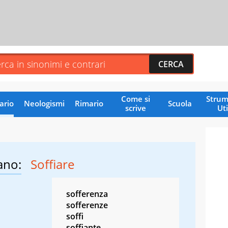
Come si
Strum
ario
Neologismi
Rimario
Scuola
scrive
Uti
ano:
Soffiare
sofferenza
sofferenze
soffi
soffiante