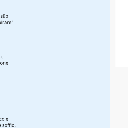
a
sŭb
irare"
a,
fione
co e
 soffio,