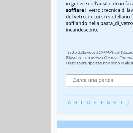
in genere coll'ausilio di un faz
soffiare
il vetro
: tecnica di l
del vetro, in cui si modellano
soffiando nella pasta_di_vetr
incandescente
Tratto dalla voce
SOFFIARE
del
Wikizi
Rilasciato con
licenza Creative Commo
I testi sopra riportati non sono in alc
A
B
C
D
E
F
G
H
I
J