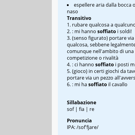
espellere aria dalla bocca o
naso
Transitivo
rubare qualcosa a qualcun
:
mi hanno
soffiato
i soldi!
(senso figurato) portare via
qualcosa, sebbene legalment
comunque nell'ambito di una
competizione o rivalità
:
ci hanno
soffiato
i posti m
(gioco) in certi giochi da tav
portare via un pezzo all'avver
:
mi ha
soffiato
il cavallo
Sillabazione
sof | fia | re
Pronuncia
IPA: /sof'fjare/