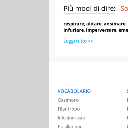
Più modi di dire:
So
respirare
,
alitare
,
ansimare
,
infuriare
,
imperversare
,
eme
Leggi tutto >>
VOCABOLARIO
Ossimoro
Filantropo
Idiosincrasia
Pusillanime