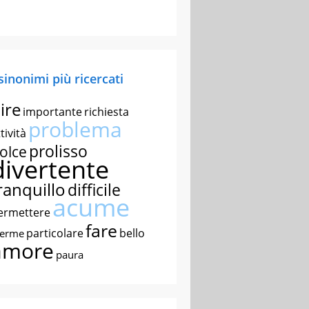
 sinonimi più ricercati
ire
importante
richiesta
problema
tività
prolisso
olce
divertente
ranquillo
difficile
acume
ermettere
fare
particolare
bello
nerme
amore
paura