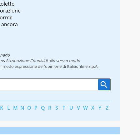
zoletto
avorazione
 forme
o ancora
onario
ns Attribuzione-Condividi allo stesso modo
un modo espressione dell’opinione di Italiaonline S.p.A.
K
L
M
N
O
P
Q
R
S
T
U
V
W
X
Y
Z