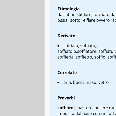
Etimologia
dal latino
sŭfflare
, formato d
ossia "sotto" e
flare
ovvero "sp
Derivate
soffiata, soffiato,
soffiatoio,soffiatore, soffiatur
soffieria, soffietto, soffio, sof
Correlate
aria, bocca, naso, vetro
Proverbi
soffiare
il naso
: espellere mu
impurità dal naso con un forte