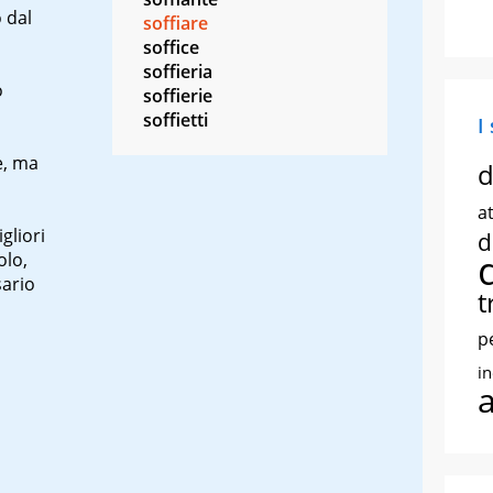
 dal
soffiare
soffice
soffieria
o
soffierie
soffietti
I
e, ma
d
at
igliori
d
olo,
sario
t
p
i