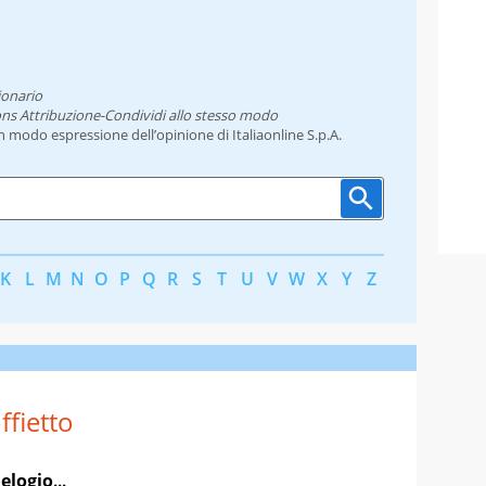
ionario
ns Attribuzione-Condividi allo stesso modo
un modo espressione dell’opinione di Italiaonline S.p.A.
K
L
M
N
O
P
Q
R
S
T
U
V
W
X
Y
Z
ffietto
,
elogio
...