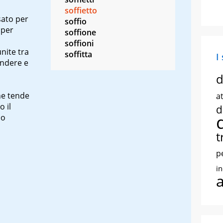
soffietto
sato per
soffio
 per
soffione
soffioni
unite tra
soffitta
I
endere e
d
che tende
at
 il
d
 o
t
p
i