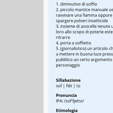
diminutivo di soffio
piccolo mantice manuale u
ravvivare una fiamma oppure
spargere polveri insetticide
insieme di assicelle tenute 
loro allo scopo di poterle est
ritrarre
porta a
soffietto
(giornalistico) un articolo 
a mettere in buona luce presso
pubblico un certo argomento
personaggio
Sillabazione
sof | fiét | to
Pronuncia
IPA: /sof'fjetto/
Etimologia