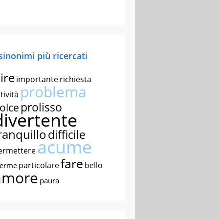
 sinonimi più ricercati
ire
importante
richiesta
problema
tività
prolisso
olce
divertente
ranquillo
difficile
acume
ermettere
fare
particolare
bello
nerme
amore
paura