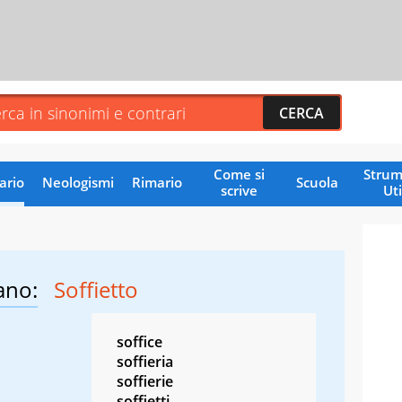
Come si
Strum
ario
Neologismi
Rimario
Scuola
scrive
Uti
ano:
Soffietto
soffice
soffieria
soffierie
soffietti