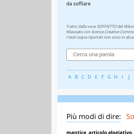
da soffiare
Tratto dalla voce
SOFFIETTO
del
Wikiz
Rilasciato con
licenza Creative Commo
I testi sopra riportati non sono in alc
A
B
C
D
E
F
G
H
I
J
Più modi di dire:
So
mantice
,
articolo elogiativo