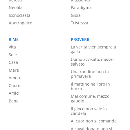
Neofita
Paradigma
Iconoclasta
Gioia
Apotropaico
Tristezza
RIME
PROVERBI
Vita
La verità vien sempre a
galla
Sole
Uomo avvisato, mezzo
Casa
salvato
Mare
Una rondine non fa
primavera
Amore
Il mattino ha l'oro in
Cuore
bocca
Amici
Mal comune, mezzo
Bene
gaudio
Il gioco non vale la
candela
Al cuor non si comanda
A caval donato non si