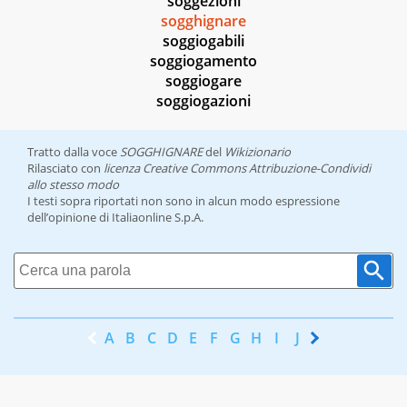
soggezioni
sogghignare
soggiogabili
soggiogamento
soggiogare
soggiogazioni
Tratto dalla voce
SOGGHIGNARE
del
Wikizionario
Rilasciato con
licenza Creative Commons Attribuzione-Condividi
allo stesso modo
I testi sopra riportati non sono in alcun modo espressione
dell’opinione di Italiaonline S.p.A.
A
B
C
D
E
F
G
H
I
J
K
L
M
N