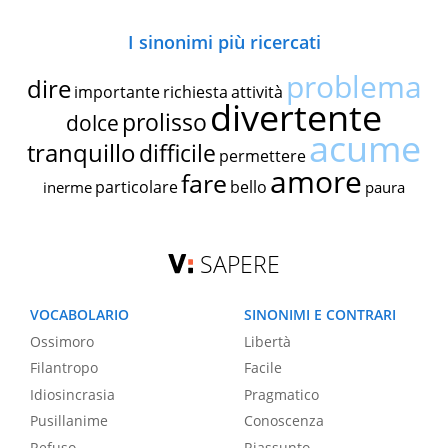
I sinonimi più ricercati
problema
dire
importante
richiesta
attività
divertente
prolisso
dolce
acume
tranquillo
difficile
permettere
amore
fare
particolare
bello
inerme
paura
SAPERE
VOCABOLARIO
SINONIMI E CONTRARI
Ossimoro
Libertà
Filantropo
Facile
Idiosincrasia
Pragmatico
Pusillanime
Conoscenza
Refuso
Riassunto