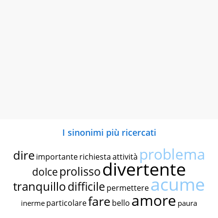
I sinonimi più ricercati
problema
dire
importante
richiesta
attività
divertente
prolisso
dolce
acume
tranquillo
difficile
permettere
amore
fare
particolare
bello
inerme
paura