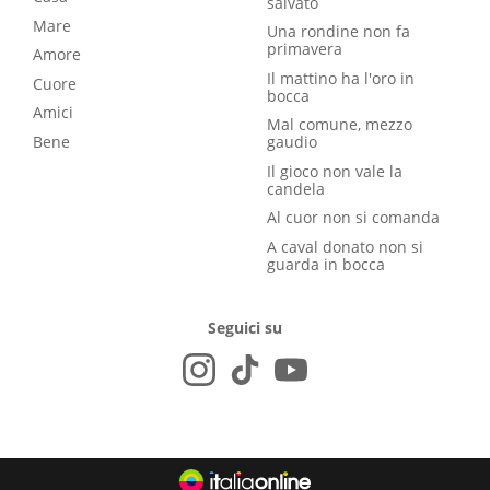
salvato
Mare
Una rondine non fa
primavera
Amore
Il mattino ha l'oro in
Cuore
bocca
Amici
Mal comune, mezzo
Bene
gaudio
Il gioco non vale la
candela
Al cuor non si comanda
A caval donato non si
guarda in bocca
Seguici su