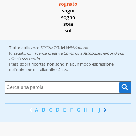
sognato
sogni
sogno
soia
sol
Tratto dalla voce
SOGNATO
del
Wikizionario
Rilasciato con
licenza Creative Commons Attribuzione-Condividi
allo stesso modo
I testi sopra riportati non sono in alcun modo espressione
dell’opinione di Italiaonline S.p.A.
A
B
C
D
E
F
G
H
I
J
K
L
M
N