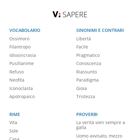
SAPERE
VOCABOLARIO
SINONIMI E CONTRARI
Ossimoro
Libertà
Filantropo
Facile
Idiosincrasia
Pragmatico
Pusillanime
Conoscenza
Refuso
Riassunto
Neofita
Paradigma
Iconoclasta
Gioia
Apotropaico
Tristezza
RIME
PROVERBI
Vita
La verità vien sempre a
galla
Sole
Uomo avvisato, mezzo
Casa