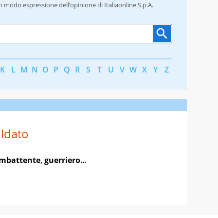
un modo espressione dell’opinione di Italiaonline S.p.A.
K
L
M
N
O
P
Q
R
S
T
U
V
W
X
Y
Z
ldato
mbattente
,
guerriero
...