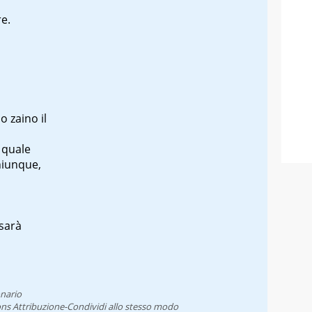
re.
o zaino il
 quale
hiunque,
sarà
onario
ns Attribuzione-Condividi allo stesso modo