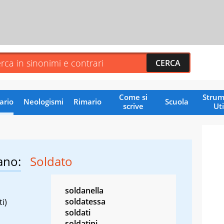
Come si
Strum
ario
Neologismi
Rimario
Scuola
scrive
Uti
ano:
Soldato
soldanella
soldatessa
i)
soldati
soldatini