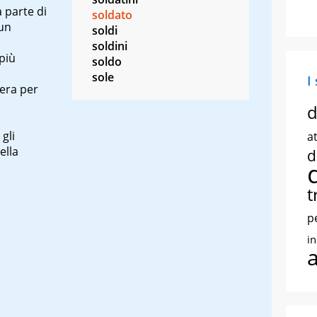
a parte di
soldato
 un
soldi
soldini
 più
soldo
sole
I
pera per
d
.
gli
at
ella
d
t
p
i