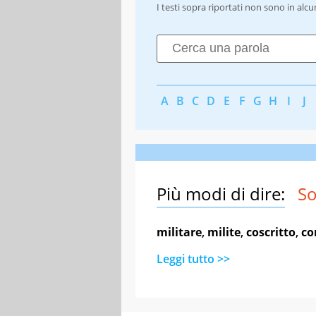
I testi sopra riportati non sono in alc
A
B
C
D
E
F
G
H
I
J
Più modi di dire:
So
militare
,
milite
,
coscritto
,
co
Leggi tutto >>