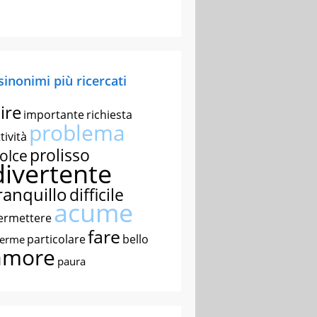
 sinonimi più ricercati
ire
importante
richiesta
problema
tività
prolisso
olce
divertente
ranquillo
difficile
acume
ermettere
fare
particolare
bello
nerme
amore
paura