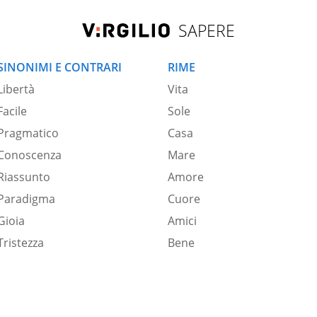
SAPERE
SINONIMI E CONTRARI
RIME
Libertà
Vita
Facile
Sole
Pragmatico
Casa
Conoscenza
Mare
Riassunto
Amore
Paradigma
Cuore
Gioia
Amici
Tristezza
Bene