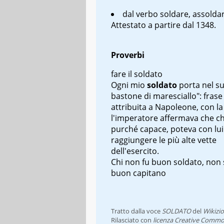
dal verbo
soldare
, assolda
Attestato a partire dal 1348.
Proverbi
fare il soldato
Ogni mio
soldato
porta nel su
bastone di maresciallo"
: frase
attribuita a Napoleone, con la
l'imperatore affermava che c
purché capace, poteva con lui
raggiungere le più alte vette
dell'esercito.
Chi non fu buon soldato, non 
buon capitano
Tratto dalla voce
SOLDATO
del
Wikizi
Rilasciato con
licenza Creative Commo