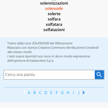
solennizzazioni
solenoide
solerte
solfara
solfatara
solfatazioni
Tratto dalla voce
SOLENOIDE
del
Wikizionario
Rilasciato con
licenza Creative Commons Attribuzione-Condividi
allo stesso modo
I testi sopra riportati non sono in alcun modo espressione
dell’opinione di Italiaonline S.p.A.
A
B
C
D
E
F
G
H
I
J
K
L
M
N