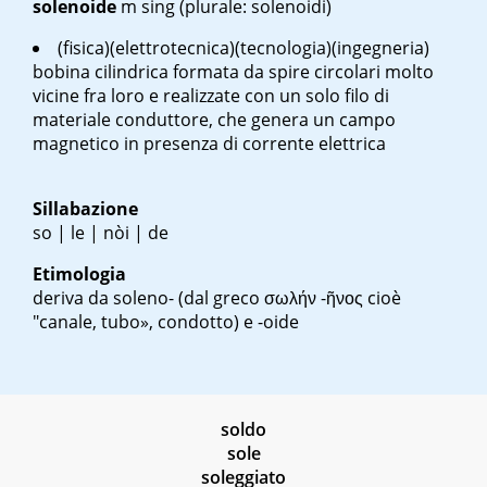
solenoide
m sing
(plurale: solenoidi)
(fisica)(elettrotecnica)(tecnologia)(ingegneria)
bobina cilindrica formata da spire circolari molto
vicine fra loro e realizzate con un solo filo di
materiale conduttore, che genera un campo
magnetico in presenza di corrente elettrica
Sillabazione
so | le | nòi | de
Etimologia
deriva da soleno- (dal greco
σωλήν -ῆνος
cioè
"canale, tubo», condotto) e -oide
soldo
sole
soleggiato