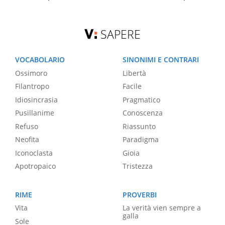
SAPERE
VOCABOLARIO
SINONIMI E CONTRARI
Ossimoro
Libertà
Filantropo
Facile
Idiosincrasia
Pragmatico
Pusillanime
Conoscenza
Refuso
Riassunto
Neofita
Paradigma
Iconoclasta
Gioia
Apotropaico
Tristezza
RIME
PROVERBI
Vita
La verità vien sempre a
galla
Sole