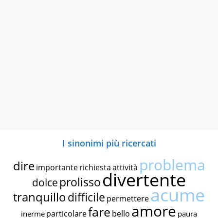
I sinonimi più ricercati
problema
dire
importante
richiesta
attività
divertente
prolisso
dolce
acume
tranquillo
difficile
permettere
amore
fare
particolare
bello
inerme
paura