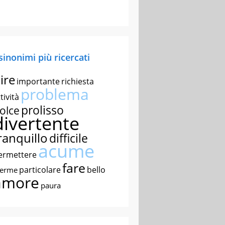
 sinonimi più ricercati
ire
importante
richiesta
problema
tività
prolisso
olce
divertente
ranquillo
difficile
acume
ermettere
fare
particolare
bello
nerme
amore
paura