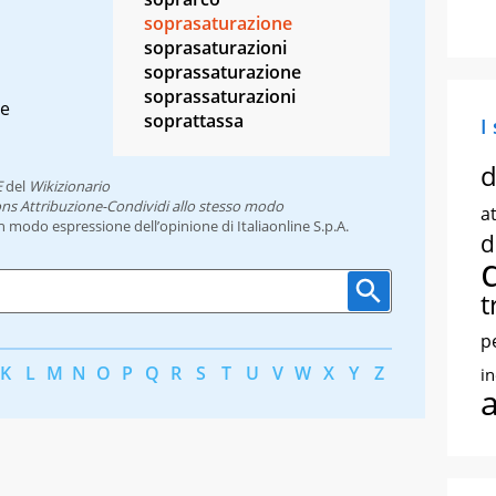
soprasaturazione
soprasaturazioni
soprassaturazione
soprassaturazioni
ne
soprattassa
I
d
E
del
Wikizionario
ns Attribuzione-Condividi allo stesso modo
at
un modo espressione dell’opinione di Italiaonline S.p.A.
d
t
p
K
L
M
N
O
P
Q
R
S
T
U
V
W
X
Y
Z
i