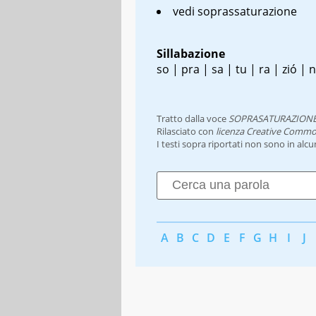
vedi soprassaturazione
Sillabazione
so | pra | sa | tu | ra | zió | 
Tratto dalla voce
SOPRASATURAZION
Rilasciato con
licenza Creative Commo
I testi sopra riportati non sono in alc
A
B
C
D
E
F
G
H
I
J