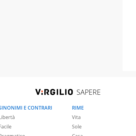
SAPERE
SINONIMI E CONTRARI
RIME
Libertà
Vita
Facile
Sole