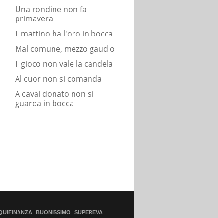
Una rondine non fa
primavera
Il mattino ha l'oro in bocca
Mal comune, mezzo gaudio
Il gioco non vale la candela
Al cuor non si comanda
A caval donato non si
guarda in bocca
QUIFINANZA
BUONISSIMO
SUPEREVA