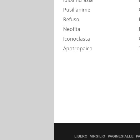
Idiosincrasia
Pusillanime
Refuso
Neofita
Iconoclasta
Apotropaico
LIBERO
VIRGILIO
PAGINEGIALLE
P