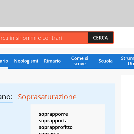
Come si
Strum
ario
Neologismi
Rimario
Scuola
scrive
Uti
ano:
Soprasaturazione
soprapporre
soprapporta
soprapprofitto
soprarco