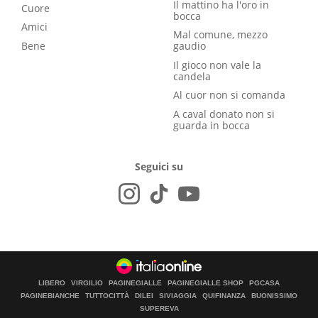
Il mattino ha l'oro in
Cuore
bocca
Amici
Mal comune, mezzo
Bene
gaudio
Il gioco non vale la
candela
Al cuor non si comanda
A caval donato non si
guarda in bocca
Seguici su
LIBERO
VIRGILIO
PAGINEGIALLE
PAGINEGIALLE SHOP
PGCASA
PAGINEBIANCHE
TUTTOCITTÀ
DILEI
SIVIAGGIA
QUIFINANZA
BUONISSIMO
SUPEREVA