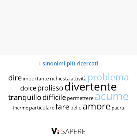
I sinonimi più ricercati
problema
dire
importante
richiesta
attività
divertente
prolisso
dolce
acume
tranquillo
difficile
permettere
amore
fare
particolare
bello
inerme
paura
SAPERE