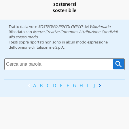
sostenersi
sostenibile
Tratto dalla voce
SOSTEGNO PSICOLOGICO
del
Wikizionario
Rilasciato con
licenza Creative Commons Attribuzione-Condividi
allo stesso modo
I testi sopra riportati non sono in alcun modo espressione
dell’opinione di Italiaonline S.p.A.
A
B
C
D
E
F
G
H
I
J
K
L
M
N