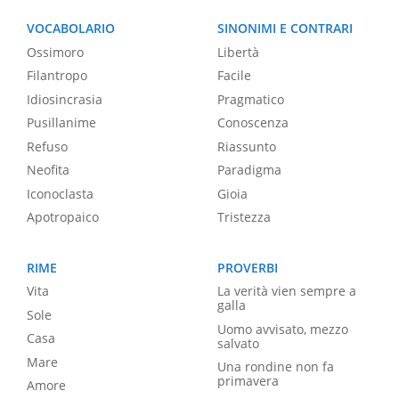
VOCABOLARIO
SINONIMI E CONTRARI
Ossimoro
Libertà
Filantropo
Facile
Idiosincrasia
Pragmatico
Pusillanime
Conoscenza
Refuso
Riassunto
Neofita
Paradigma
Iconoclasta
Gioia
Apotropaico
Tristezza
RIME
PROVERBI
Vita
La verità vien sempre a
galla
Sole
Uomo avvisato, mezzo
Casa
salvato
Mare
Una rondine non fa
primavera
Amore