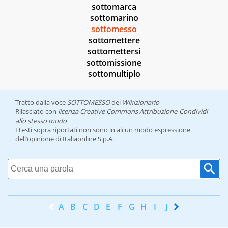
sottomarca
sottomarino
sottomesso
sottomettere
sottomettersi
sottomissione
sottomultiplo
Tratto dalla voce
SOTTOMESSO
del
Wikizionario
Rilasciato con
licenza Creative Commons Attribuzione-Condividi
allo stesso modo
I testi sopra riportati non sono in alcun modo espressione
dell’opinione di Italiaonline S.p.A.
A
B
C
D
E
F
G
H
I
J
K
L
M
N