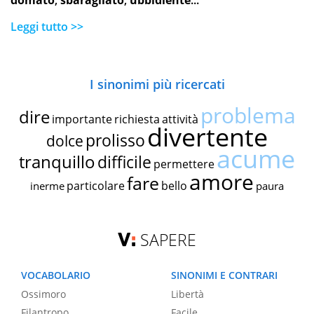
domato
,
sbaragliato
,
ubbidiente
...
Leggi tutto >>
I sinonimi più ricercati
problema
dire
importante
richiesta
attività
divertente
prolisso
dolce
acume
tranquillo
difficile
permettere
amore
fare
particolare
bello
inerme
paura
SAPERE
VOCABOLARIO
SINONIMI E CONTRARI
Ossimoro
Libertà
Filantropo
Facile