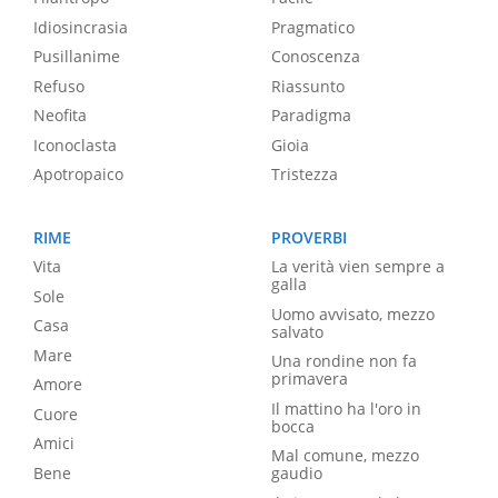
Idiosincrasia
Pragmatico
Pusillanime
Conoscenza
Refuso
Riassunto
Neofita
Paradigma
Iconoclasta
Gioia
Apotropaico
Tristezza
RIME
PROVERBI
Vita
La verità vien sempre a
galla
Sole
Uomo avvisato, mezzo
Casa
salvato
Mare
Una rondine non fa
primavera
Amore
Il mattino ha l'oro in
Cuore
bocca
Amici
Mal comune, mezzo
Bene
gaudio