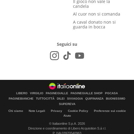
Il gioco non vale la
candela
Al cuor non si comanda
A caval donato non si
guarda in bocca
Seguici su
LIBERO
VIRGILIO
PAGINEGIALLE
PAGINEGIALLE SHOP
PGCASA
PAGINEBIANCHE
TUTTOCITTÀ
DILEI
SIVIAGGIA
QUIFINANZA
BUONISSIMO
SUPEREVA
Chi siamo
Note Legali
Privacy
Cookie Policy
Preferenze sui cookie
Aiuto
© Italiaonline S.p.A. 2026
Direzione e coordinamento di Libero Acquisition S.á r.l.
P. IVA 03970540963