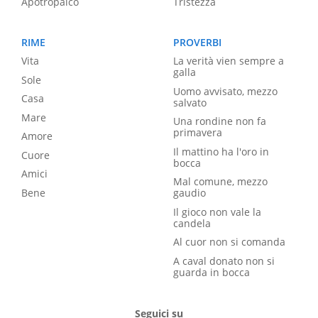
Apotropaico
Tristezza
RIME
PROVERBI
Vita
La verità vien sempre a
galla
Sole
Uomo avvisato, mezzo
Casa
salvato
Mare
Una rondine non fa
primavera
Amore
Il mattino ha l'oro in
Cuore
bocca
Amici
Mal comune, mezzo
Bene
gaudio
Il gioco non vale la
candela
Al cuor non si comanda
A caval donato non si
guarda in bocca
Seguici su