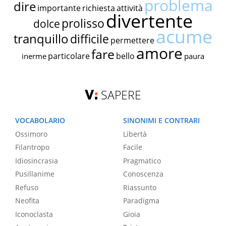
problema
dire
importante
richiesta
attività
divertente
prolisso
dolce
acume
tranquillo
difficile
permettere
amore
fare
particolare
bello
inerme
paura
SAPERE
VOCABOLARIO
SINONIMI E CONTRARI
Ossimoro
Libertà
Filantropo
Facile
Idiosincrasia
Pragmatico
Pusillanime
Conoscenza
Refuso
Riassunto
Neofita
Paradigma
Iconoclasta
Gioia