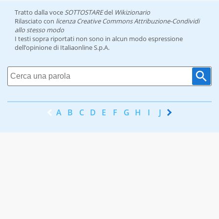
Tratto dalla voce
SOTTOSTARE
del
Wikizionario
Rilasciato con
licenza Creative Commons Attribuzione-Condividi
allo stesso modo
I testi sopra riportati non sono in alcun modo espressione
dell’opinione di Italiaonline S.p.A.
A
B
C
D
E
F
G
H
I
J
K
L
M
N