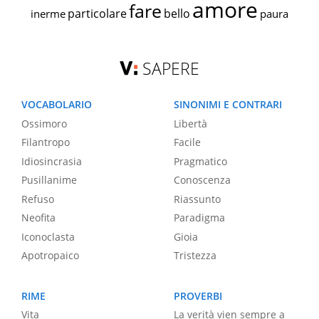
amore
fare
particolare
bello
inerme
paura
SAPERE
VOCABOLARIO
SINONIMI E CONTRARI
Ossimoro
Libertà
Filantropo
Facile
Idiosincrasia
Pragmatico
Pusillanime
Conoscenza
Refuso
Riassunto
Neofita
Paradigma
Iconoclasta
Gioia
Apotropaico
Tristezza
RIME
PROVERBI
Vita
La verità vien sempre a