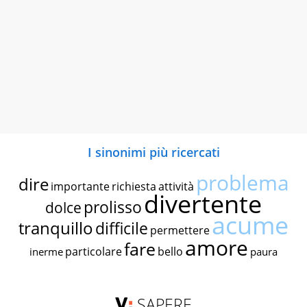
I sinonimi più ricercati
problema
dire
importante
richiesta
attività
divertente
prolisso
dolce
acume
tranquillo
difficile
permettere
amore
fare
particolare
bello
inerme
paura
SAPERE