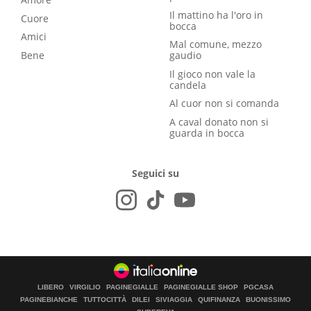
Il mattino ha l'oro in
Cuore
bocca
Amici
Mal comune, mezzo
Bene
gaudio
Il gioco non vale la
candela
Al cuor non si comanda
A caval donato non si
guarda in bocca
Seguici su
LIBERO
VIRGILIO
PAGINEGIALLE
PAGINEGIALLE SHOP
PGCASA
PAGINEBIANCHE
TUTTOCITTÀ
DILEI
SIVIAGGIA
QUIFINANZA
BUONISSIMO