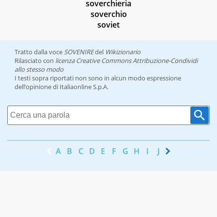
soverchieria
soverchio
soviet
Tratto dalla voce
SOVENIRE
del
Wikizionario
Rilasciato con
licenza Creative Commons Attribuzione-Condividi
allo stesso modo
I testi sopra riportati non sono in alcun modo espressione
dell’opinione di Italiaonline S.p.A.
A
B
C
D
E
F
G
H
I
J
K
L
M
N