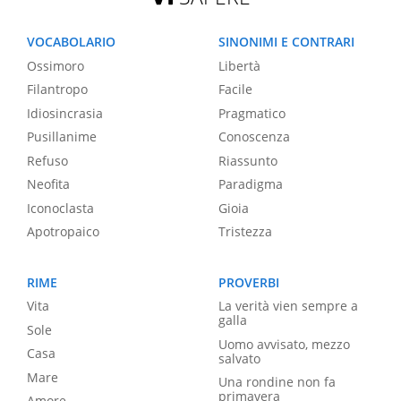
VOCABOLARIO
SINONIMI E CONTRARI
Ossimoro
Libertà
Filantropo
Facile
Idiosincrasia
Pragmatico
Pusillanime
Conoscenza
Refuso
Riassunto
Neofita
Paradigma
Iconoclasta
Gioia
Apotropaico
Tristezza
RIME
PROVERBI
Vita
La verità vien sempre a
galla
Sole
Uomo avvisato, mezzo
Casa
salvato
Mare
Una rondine non fa
primavera
Amore