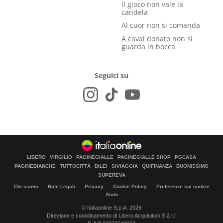
Il gioco non vale la
candela
Al cuor non si comanda
A caval donato non si
guarda in bocca
Seguici su
LIBERO
VIRGILIO
PAGINEGIALLE
PAGINEGIALLE SHOP
PGCASA
PAGINEBIANCHE
TUTTOCITTÀ
DILEI
SIVIAGGIA
QUIFINANZA
BUONISSIMO
SUPEREVA
Chi siamo
Note Legali
Privacy
Cookie Policy
Preferenze sui cookie
Aiuto
© Italiaonline S.p.A. 2026
Direzione e coordinamento di Libero Acquisition S.á r.l.