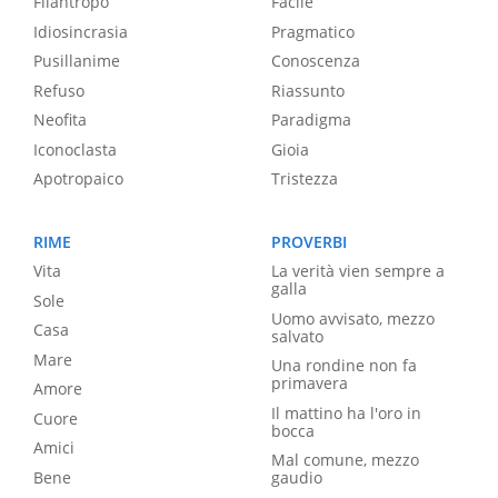
Filantropo
Facile
Idiosincrasia
Pragmatico
Pusillanime
Conoscenza
Refuso
Riassunto
Neofita
Paradigma
Iconoclasta
Gioia
Apotropaico
Tristezza
RIME
PROVERBI
Vita
La verità vien sempre a
galla
Sole
Uomo avvisato, mezzo
Casa
salvato
Mare
Una rondine non fa
primavera
Amore
Il mattino ha l'oro in
Cuore
bocca
Amici
Mal comune, mezzo
Bene
gaudio