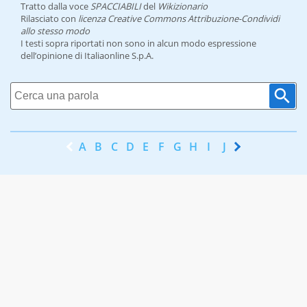
Tratto dalla voce
SPACCIABILI
del
Wikizionario
Rilasciato con
licenza Creative Commons Attribuzione-Condividi
allo stesso modo
I testi sopra riportati non sono in alcun modo espressione
dell’opinione di Italiaonline S.p.A.
A
B
C
D
E
F
G
H
I
J
K
L
M
N