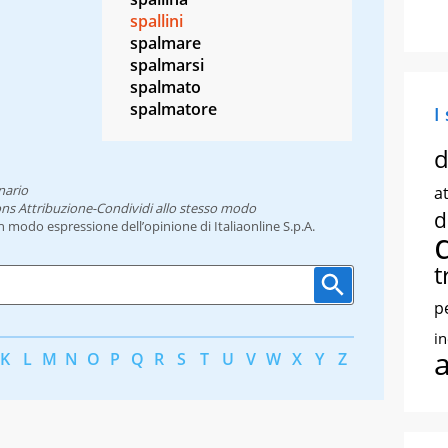
spallini
spalmare
spalmarsi
spalmato
spalmatore
I
d
nario
at
ns Attribuzione-Condividi allo stesso modo
d
un modo espressione dell’opinione di Italiaonline S.p.A.
t
p
i
K
L
M
N
O
P
Q
R
S
T
U
V
W
X
Y
Z