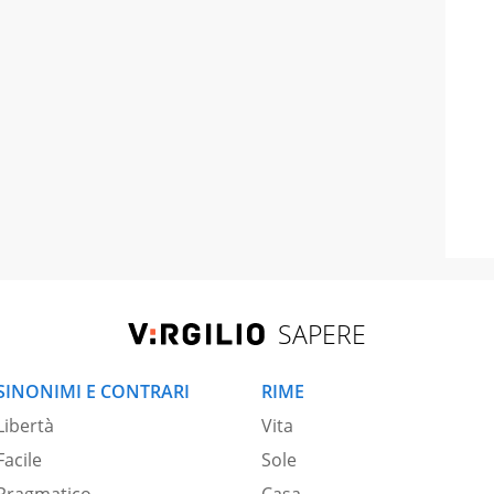
SAPERE
SINONIMI E CONTRARI
RIME
Libertà
Vita
Facile
Sole