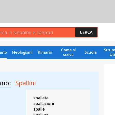
Come si
Strum
ario
Neologismi
Rimario
Scuola
scrive
Uti
ano:
Spallini
spallata
spallazioni
spalle
spallina