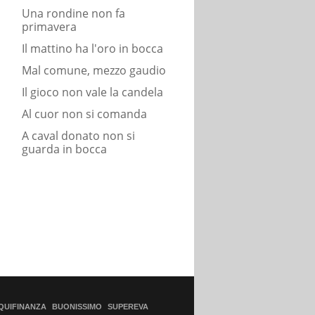
Una rondine non fa
primavera
Il mattino ha l'oro in bocca
Mal comune, mezzo gaudio
Il gioco non vale la candela
Al cuor non si comanda
A caval donato non si
guarda in bocca
QUIFINANZA
BUONISSIMO
SUPEREVA