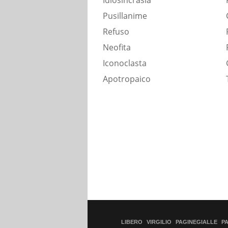
Idiosincrasia
Pusillanime
Refuso
Neofita
Iconoclasta
Apotropaico
LIBERO
VIRGILIO
PAGINEGIALLE
P