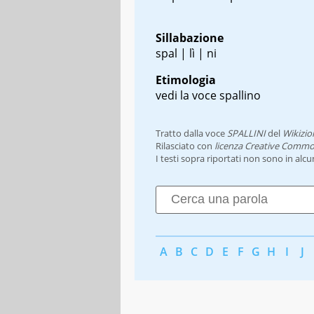
Sillabazione
spal | lì | ni
Etimologia
vedi la voce spallino
Tratto dalla voce
SPALLINI
del
Wikizio
Rilasciato con
licenza Creative Commo
I testi sopra riportati non sono in alc
A
B
C
D
E
F
G
H
I
J