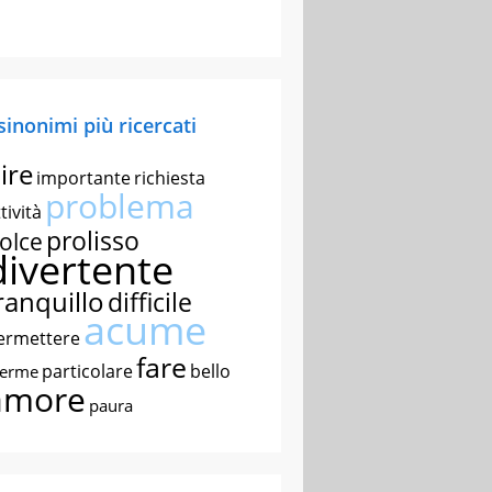
 sinonimi più ricercati
ire
importante
richiesta
problema
tività
prolisso
olce
divertente
ranquillo
difficile
acume
ermettere
fare
particolare
bello
nerme
amore
paura