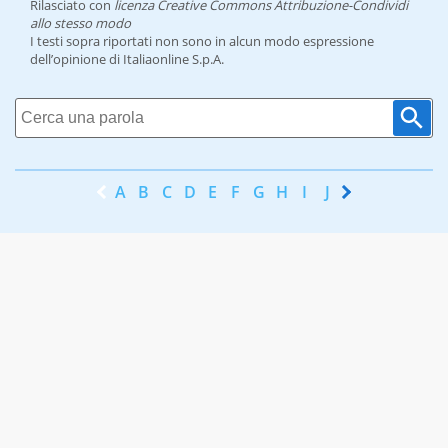
Rilasciato con
licenza Creative Commons Attribuzione-Condividi
allo stesso modo
I testi sopra riportati non sono in alcun modo espressione
dell’opinione di Italiaonline S.p.A.
A
B
C
D
E
F
G
H
I
J
K
L
M
N