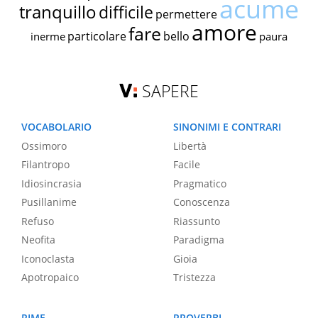
acume
tranquillo
difficile
permettere
amore
fare
particolare
bello
inerme
paura
SAPERE
VOCABOLARIO
SINONIMI E CONTRARI
Ossimoro
Libertà
Filantropo
Facile
Idiosincrasia
Pragmatico
Pusillanime
Conoscenza
Refuso
Riassunto
Neofita
Paradigma
Iconoclasta
Gioia
Apotropaico
Tristezza
RIME
PROVERBI