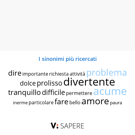
I sinonimi più ricercati
problema
dire
importante
richiesta
attività
divertente
prolisso
dolce
acume
tranquillo
difficile
permettere
amore
fare
particolare
bello
inerme
paura
SAPERE