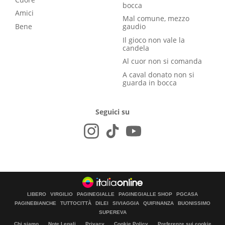
bocca
Amici
Mal comune, mezzo
Bene
gaudio
Il gioco non vale la
candela
Al cuor non si comanda
A caval donato non si
guarda in bocca
Seguici su
LIBERO
VIRGILIO
PAGINEGIALLE
PAGINEGIALLE SHOP
PGCASA
PAGINEBIANCHE
TUTTOCITTÀ
DILEI
SIVIAGGIA
QUIFINANZA
BUONISSIMO
SUPEREVA
Chi siamo
Note Legali
Privacy
Cookie Policy
Preferenze sui cookie