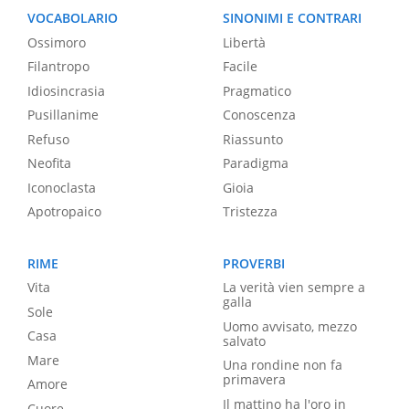
VOCABOLARIO
SINONIMI E CONTRARI
Ossimoro
Libertà
Filantropo
Facile
Idiosincrasia
Pragmatico
Pusillanime
Conoscenza
Refuso
Riassunto
Neofita
Paradigma
Iconoclasta
Gioia
Apotropaico
Tristezza
RIME
PROVERBI
Vita
La verità vien sempre a
galla
Sole
Uomo avvisato, mezzo
Casa
salvato
Mare
Una rondine non fa
primavera
Amore
Il mattino ha l'oro in
Cuore