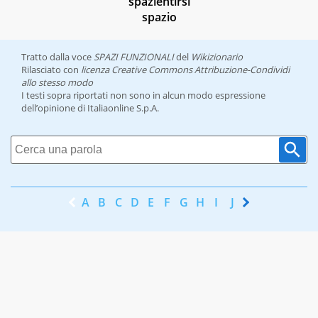
spazientirsi
spazio
Tratto dalla voce
SPAZI FUNZIONALI
del
Wikizionario
Rilasciato con
licenza Creative Commons Attribuzione-Condividi
allo stesso modo
I testi sopra riportati non sono in alcun modo espressione
dell’opinione di Italiaonline S.p.A.
A
B
C
D
E
F
G
H
I
J
K
L
M
N