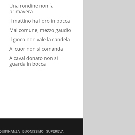
Una rondine non fa
primavera
Il mattino ha l'oro in bocca
Mal comune, mezzo gaudio
Il gioco non vale la candela
Al cuor non si comanda
A caval donato non si
guarda in bocca
QUIFINANZA
BUONISSIMO
SUPEREVA