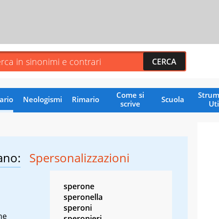
Come si
Strum
ario
Neologismi
Rimario
Scuola
scrive
Uti
ano:
Spersonalizzazioni
sperone
speronella
speroni
ne
speronieri