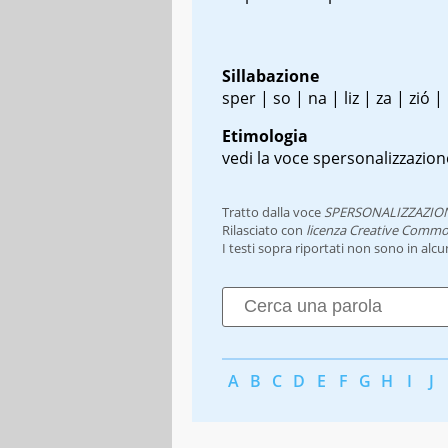
Sillabazione
sper | so | na | liz | za | zió | 
Etimologia
vedi la voce spersonalizzazion
Tratto dalla voce
SPERSONALIZZAZIO
Rilasciato con
licenza Creative Commo
I testi sopra riportati non sono in alc
A
B
C
D
E
F
G
H
I
J