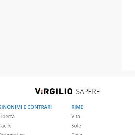
SAPERE
SINONIMI E CONTRARI
RIME
Libertà
Vita
Facile
Sole