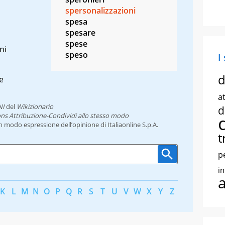
spersonalizzazioni
spesa
spesare
spese
ni
speso
I
d
e
at
NI
del
Wikizionario
d
ns Attribuzione-Condividi allo stesso modo
un modo espressione dell’opinione di Italiaonline S.p.A.
t
p
i
K
L
M
N
O
P
Q
R
S
T
U
V
W
X
Y
Z