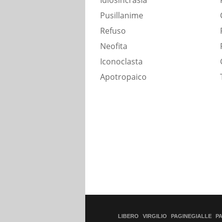
Idiosincrasia
Pusillanime
Refuso
Neofita
Iconoclasta
Apotropaico
LIBERO
VIRGILIO
PAGINEGIALLE
P