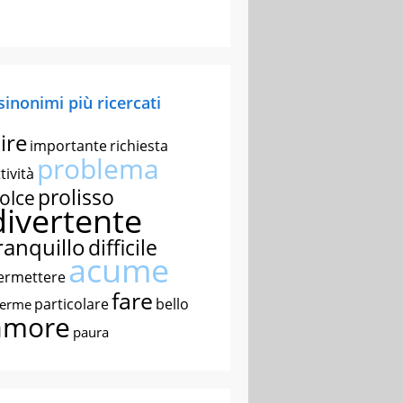
 sinonimi più ricercati
ire
importante
richiesta
problema
tività
prolisso
olce
divertente
ranquillo
difficile
acume
ermettere
fare
particolare
bello
nerme
amore
paura