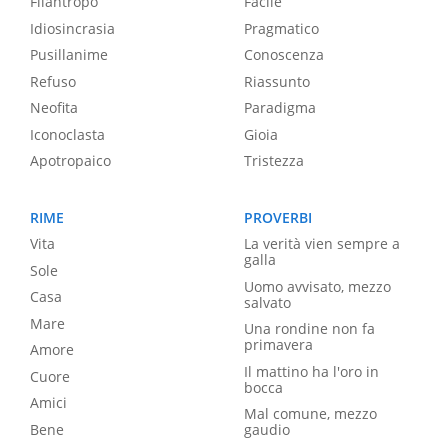
Filantropo
Facile
Idiosincrasia
Pragmatico
Pusillanime
Conoscenza
Refuso
Riassunto
Neofita
Paradigma
Iconoclasta
Gioia
Apotropaico
Tristezza
RIME
PROVERBI
Vita
La verità vien sempre a
galla
Sole
Uomo avvisato, mezzo
Casa
salvato
Mare
Una rondine non fa
primavera
Amore
Il mattino ha l'oro in
Cuore
bocca
Amici
Mal comune, mezzo
Bene
gaudio