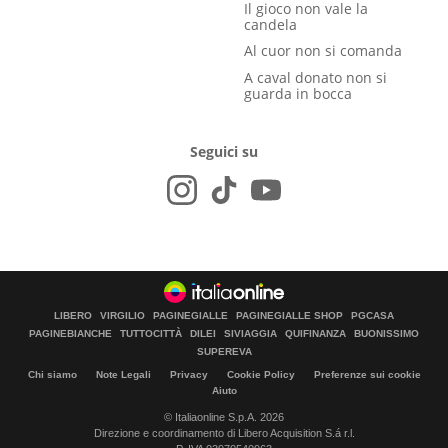
Il gioco non vale la
candela
Al cuor non si comanda
A caval donato non si
guarda in bocca
Seguici su
LIBERO
VIRGILIO
PAGINEGIALLE
PAGINEGIALLE SHOP
PGCASA
PAGINEBIANCHE
TUTTOCITTÀ
DILEI
SIVIAGGIA
QUIFINANZA
BUONISSIMO
SUPEREVA
Chi siamo
Note Legali
Privacy
Cookie Policy
Preferenze sui cookie
Aiuto
© Italiaonline S.p.A. 2026
Direzione e coordinamento di Libero Acquisition S.á r.l.