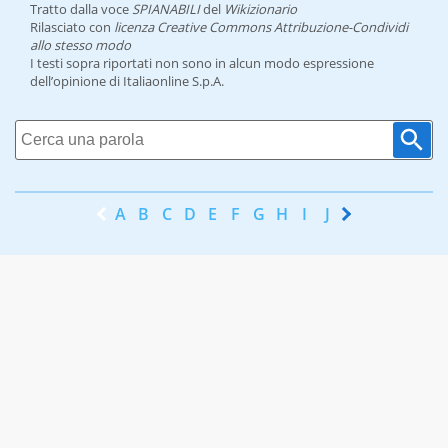
Tratto dalla voce
SPIANABILI
del
Wikizionario
Rilasciato con
licenza Creative Commons Attribuzione-Condividi
allo stesso modo
I testi sopra riportati non sono in alcun modo espressione
dell’opinione di Italiaonline S.p.A.
A
B
C
D
E
F
G
H
I
J
K
L
M
N