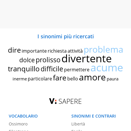
I sinonimi più ricercati
problema
dire
importante
richiesta
attività
divertente
prolisso
dolce
acume
tranquillo
difficile
permettere
amore
fare
particolare
bello
inerme
paura
SAPERE
VOCABOLARIO
SINONIMI E CONTRARI
Ossimoro
Libertà