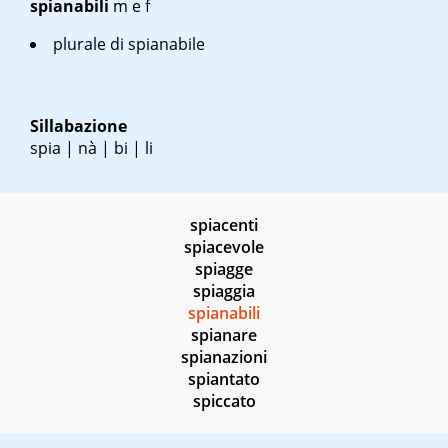
spianabili
m
e
f
plurale di spianabile
Sillabazione
spia | nà | bi | li
spiacenti
spiacevole
spiagge
spiaggia
spianabili
spianare
spianazioni
spiantato
spiccato