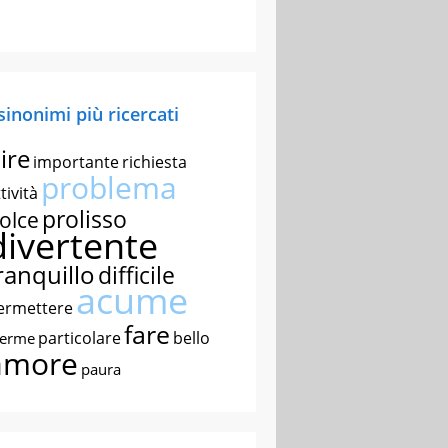
 sinonimi più ricercati
ire
importante
richiesta
problema
tività
prolisso
olce
divertente
ranquillo
difficile
acume
ermettere
fare
particolare
bello
nerme
amore
paura