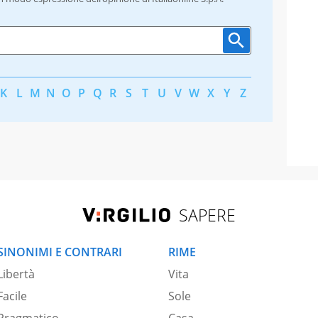
K
L
M
N
O
P
Q
R
S
T
U
V
W
X
Y
Z
SAPERE
SINONIMI E CONTRARI
RIME
Libertà
Vita
Facile
Sole