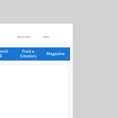
REGISTRATI
MAIL
enti
Frasi e
Magazine
li
Citazioni