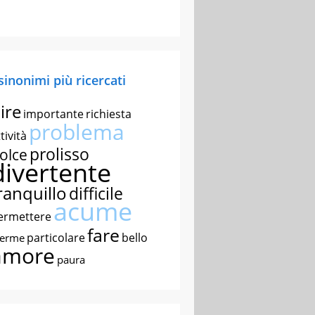
 sinonimi più ricercati
ire
importante
richiesta
problema
tività
prolisso
olce
divertente
ranquillo
difficile
acume
ermettere
fare
particolare
bello
nerme
amore
paura