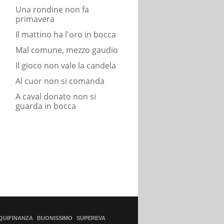
Una rondine non fa
primavera
Il mattino ha l'oro in bocca
Mal comune, mezzo gaudio
Il gioco non vale la candela
Al cuor non si comanda
A caval donato non si
guarda in bocca
QUIFINANZA
BUONISSIMO
SUPEREVA